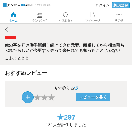
新規登録
ログイン
KADOKAWA Group
俺の事を好き勝手罵倒し続けてきた元妻。離婚してから相当
落ちぶれたらしいが今更すり寄って来られても知ったことじ
ゃない
ホーム
ランキング
小説を探す
マイページ
その他
俺の事を好き勝手罵倒し続けてきた元妻。離婚してから相当落ち
ぶれたらしいが今更すり寄って来られても知ったことじゃない
こまの ととと
おすすめレビュー
★で称える
★
★
★
レビューを書く
★
297
131
人が評価しました