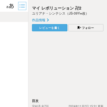
マイ レボリューション 卍2
ユリアナ・シンテシス（JS-09Y∞改）
作品情報
レビューを書く
フォロー
目次
完結済
全7話
2024年11月2日 15:31
更新