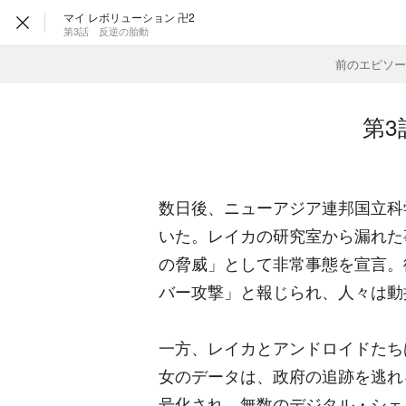
マイ レボリューション 卍2
第3話 反逆の胎動
前のエピソ
―
第3
数日後、ニューアジア連邦国立科
いた。レイカの研究室から漏れた
の脅威」として非常事態を宣言。
バー攻撃」と報じられ、人々は動
一方、レイカとアンドロイドたち
女のデータは、政府の追跡を逃れ
号化され、無数のデジタル・シェ