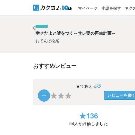
マイページ
小説を探す
ネク
幸せだよと嘘をつく～サレ妻の再生計画～
幸せだよと嘘をつく～サレ妻の再生計画～
おてんば松尾
おすすめレビュー
★で称える
★
★
★
レビューを書
★
136
54
人が評価しました