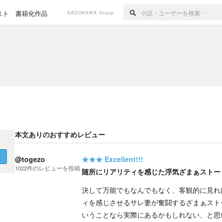
スト
書籍化作品
KADOKAWA Group
本文ありのおすすめレビュー
く
@togezo
★★★
Excellent!!!
1022
件の
レビューを投稿
随所にリアリティを感じた浮気ざまぁストー
決して万能でもなんでもなく、客観的に見れ
ィを感じさせるサレ妻が奮闘するざまぁスト
いうことなら実際にあるかもしれない、と思