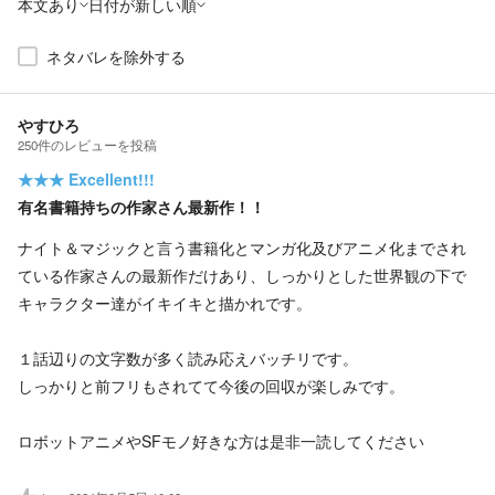
本文あり
日付が新しい順
ネタバレを除外する
やすひろ
250
件の
レビューを投稿
★★★
Excellent!!!
有名書籍持ちの作家さん最新作！！
ナイト＆マジックと言う書籍化とマンガ化及びアニメ化までされ
ている作家さんの最新作だけあり、しっかりとした世界観の下で
キャラクター達がイキイキと描かれです。
１話辺りの文字数が多く読み応えバッチリです。
しっかりと前フリもされてて今後の回収が楽しみです。
ロボットアニメやSFモノ好きな方は是非一読してください