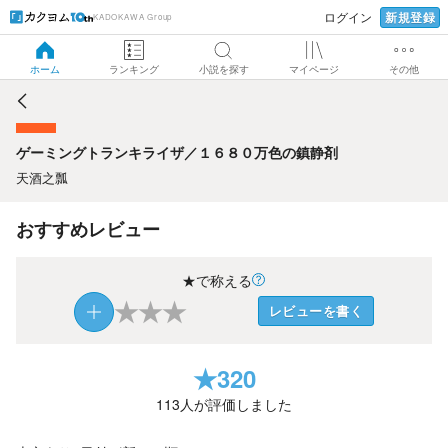
新規登録
ログイン
KADOKAWA Group
ゲーミングトランキライザ／１６８０万色の鎮静剤
ホーム
ランキング
小説を探す
マイページ
その他
ゲーミングトランキライザ／１６８０万色の鎮静剤
天酒之瓢
おすすめレビュー
★で称える
★
★
★
レビューを書く
★
320
113
人が評価しました