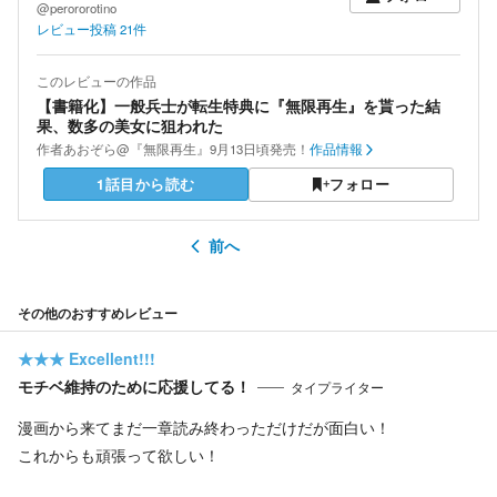
@perororotino
レビュー投稿
21
件
このレビューの作品
【書籍化】一般兵士が転生特典に『無限再生』を貰った結
果、数多の美女に狙われた
作者
あおぞら@『無限再生』9月13日頃発売！
作品情報
1話目から読む
フォロー
前へ
その他のおすすめレビュー
★★★
Excellent!!!
モチベ維持のために応援してる！
タイプライター
漫画から来てまだ一章読み終わっただけだが面白い！
これからも頑張って欲しい！