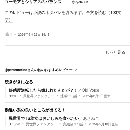
ユーモアとシリアスのバランス
@ryota303
このレビューは小説のネタバレを含みます。
全文を読む（
103
文
字）
3
2024年9月22日 14:18
もっと見る
@perororotino
さんの他のおすすめレビュー
20
続きがきになる
好感度逆転したら嫌われたんだが？！
／
Old Voice
★
200
異世界ファンタジー
連載中
8
話
2025年2月2日
更新
勘違い系の良いところが出てる！
異世界でTS幼女はおいしみを食べたい
／
あさねこ
★
1,770
異世界ファンタジー
完結済
270
話
2025年5月18日
更新