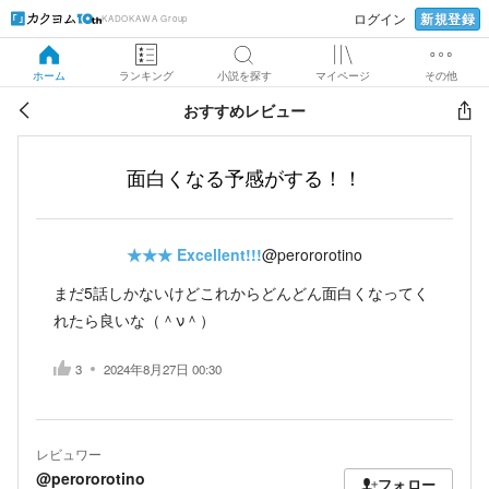
新規登録
ログイン
KADOKAWA Group
ホーム
ランキング
小説を探す
マイページ
その他
おすすめレビュー
面白くなる予感がする！！
★★★
Excellent!!!
@perororotino
まだ5話しかないけどこれからどんどん面白くなってく
れたら良いな（＾ν＾）
3
2024年8月27日 00:30
レビュワー
@perororotino
フォロー