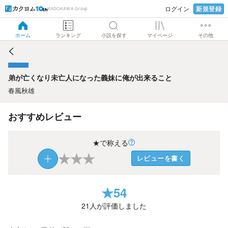
新規登録
ログイン
KADOKAWA Group
弟が亡くなり未亡人になった義妹に俺が出来ること
ホーム
ランキング
小説を探す
マイページ
その他
弟が亡くなり未亡人になった義妹に俺が出来ること
春風秋雄
おすすめレビュー
★で称える
★
★
★
レビューを書く
★
54
21
人が評価しました