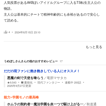
人気投票があるAKBぽいアイドルグループに入るTS転生主人公の
物語。
主人公は基本的にチートで精神年齢的にも余裕があるので安心し
て読める。
4
2024年8月15日 23:10
もっと見る
うめぼしさん
さんの他のおすすめレビュー
17
だだの現ファンに飽き飽きしている人にオススメ！
悪魔の剣で天使を喰らう
／
竜胆マサタカ
★
9,543
書籍化
現代ファンタジー
連載中
200
話
2025年9月27日
更新
能力×学園モノの最高峰
ホムラの契約者―魔法学園を炎一つで駆け上がる―
／
秋道通