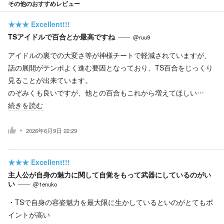
その他のおすすめレビュー
★★★
Excellent!!!
TSアイドルで百合とか最高ですね
@ruu9
アイドルの裏での大変さ等が神様チートで軽減されていますが、
話の展開がテンポよく進む要因となっており、TS百合をじっくり
見ることが出来ています。
のぞみくも良いですが、他との百合もこれから増えてほしい…
続きを読む
2026年6月9日 22:29
★★★
Excellent!!!
主人公が自身の魅力に関して自覚をもって武器にしているのがい
い
@1enuko
・TSで自身の容姿魅力を最大限に生かしているといのがとてもポ
イントが高い