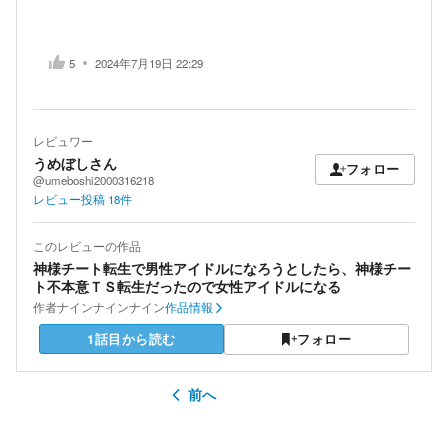
5
2024年7月19日 22:29
レビュワー
うめぼしさん
フォロー
@umeboshi2000316218
レビュー投稿
18
件
このレビューの作品
神様チート転生で男性アイドルになろうとしたら、神様チー
ト不本意ＴＳ転生だったので女性アイドルになる
作者
ナインナインナイン
作品情報
1話目から読む
フォロー
前へ