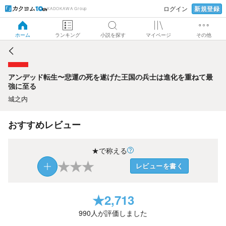
新規登録
ログイン
KADOKAWA Group
アンデッド転生〜悲運の死を遂げた王国の兵士は進化を重ね
て最強に至る
ホーム
ランキング
小説を探す
マイページ
その他
アンデッド転生〜悲運の死を遂げた王国の兵士は進化を重ねて最
強に至る
城之内
おすすめレビュー
★で称える
★
★
★
レビューを書く
★
2,713
990
人が評価しました