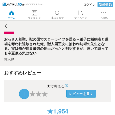
新規登録
ログイン
KADOKAWA Group
おっさん剣聖、獣の国でスローライフを送る～弟子に婚約者
と道場を奪われ追放された俺、獣人国王女に拾われ剣術の先
生となる。実は俺が世界最強の剣士だったと判明するが、泣
ホーム
ランキング
小説を探す
マイページ
その他
いて謝っても今更戻る気はない
おっさん剣聖、獣の国でスローライフを送る～弟子に婚約者と道
場を奪われ追放された俺、獣人国王女に拾われ剣術の先生とな
る。実は俺が世界最強の剣士だったと判明するが、泣いて謝って
も今更戻る気はない
茨木野
おすすめレビュー
★で称える
★
★
★
レビューを書く
★
1,954