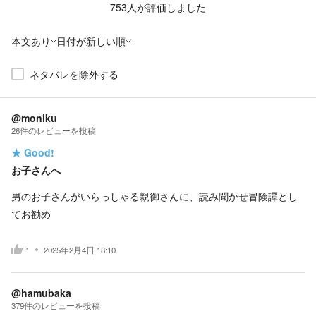
753
人が評価しました
本文あり
日付が新しい順
ネタバレを除外する
@moniku
26
件の
レビューを投稿
★
Good!
お子さんへ
男のお子さんがいらっしゃる親御さんに、読み聞かせ冒険譚とし
てお勧め
1
2025年2月4日 18:10
@hamubaka
379
件の
レビューを投稿