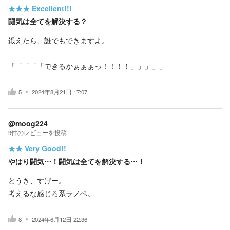
★★★
Excellent!!!
闘気は全てを解決する？
鍛えたら、誰でもできますよ。
「「「「「できるかぁぁぁっ！！！！」」」」」
5
2024年8月21日 17:07
@moog224
9
件の
レビューを投稿
★★
Very Good!!
やはり闘気…！闘気は全てを解決する…！
とうき、すげー。
考えるな感じろ系ラノベ。
8
2024年6月12日 22:36