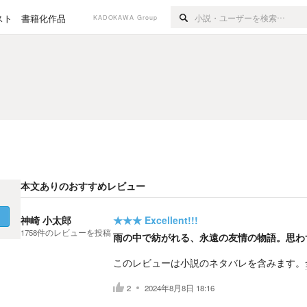
スト
書籍化作品
KADOKAWA Group
本文ありのおすすめレビュー
く
神崎 小太郎
★★★
Excellent!!!
1758
件の
レビューを投稿
雨の中で紡がれる、永遠の友情の物語。思わ
このレビューは小説のネタバレを含みます。
2
2024年8月8日 18:16