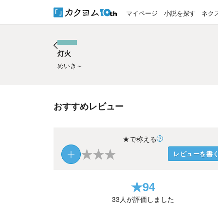
マイページ
小説を探す
ネク
灯火
灯火
めいき～
おすすめレビュー
★で称える
★
★
★
レビューを書
★
94
33
人が評価しました