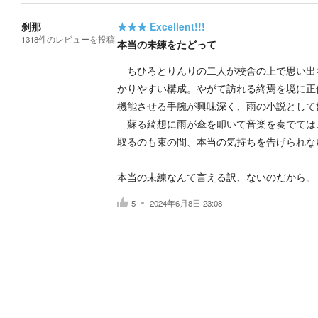
刹那
★★★
Excellent!!!
1318
件の
レビューを投稿
本当の未練をたどって
ちひろとりんりの二人が校舎の上で思い出
かりやすい構成。やがて訪れる終焉を境に正
機能させる手腕が興味深く、雨の小説として
蘇る綺想に雨が傘を叩いて音楽を奏でては
取るのも束の間、本当の気持ちを告げられな
本当の未練なんて言える訳、ないのだから。
5
2024年6月8日 23:08