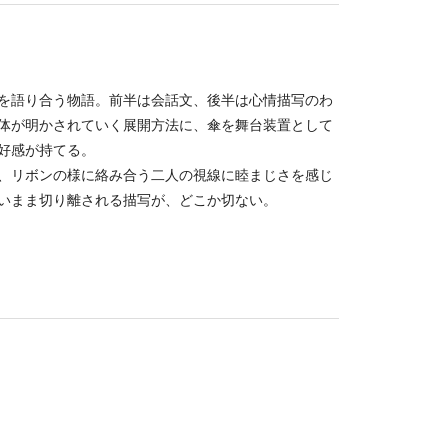
を語り合う物語。前半は会話文、後半は心情描写のわ
体が明かされていく展開方法に、傘を舞台装置として
好感が持てる。
、リボンの様に絡み合う二人の視線に睦まじさを感じ
いまま切り離される描写が、どこか切ない。