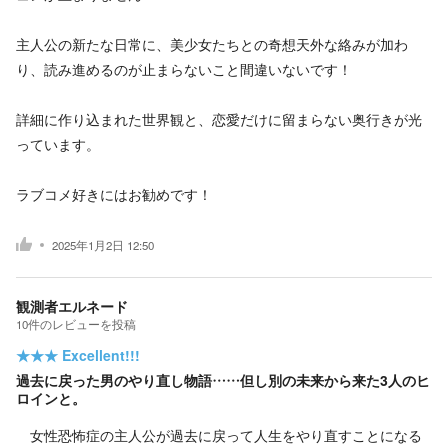
主人公の新たな日常に、美少女たちとの奇想天外な絡みが加わ
り、読み進めるのが止まらないこと間違いないです！
詳細に作り込まれた世界観と、恋愛だけに留まらない奥行きが光
っています。
ラブコメ好きにはお勧めです！
2025年1月2日 12:50
観測者エルネード
10
件の
レビューを投稿
★★★
Excellent!!!
過去に戻った男のやり直し物語……但し別の未来から来た3人のヒ
ロインと。
女性恐怖症の主人公が過去に戻って人生をやり直すことになる