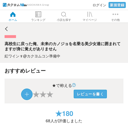
新規登録
ログイン
KADOKAWA Group
高校生に戻った俺、未来のカノジョを名乗る美少女達に囲ま
れてますが身に覚えがありません
ホーム
ランキング
小説を探す
マイページ
その他
高校生に戻った俺、未来のカノジョを名乗る美少女達に囲まれて
ますが身に覚えがありません
紅ワイン🍷@カクヨムコン準備中
おすすめレビュー
★で称える
★
★
★
レビューを書く
★
180
68
人が評価しました