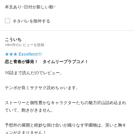
本文あり
日付が新しい順
ネタバレを除外する
こういち
1001
件の
レビューを投稿
★★★
Excellent!!!
恋と青春が爆発！ タイムリープラブコメ！
10話まで読んだのでレビュー。
テンポが良くサクサク読めちゃいます。
ストーリーと個性豊かなキャラクターたちの魅力沢山詰め込まれ
ていて、飽きがきません。
予想外の展開と絶妙な掛け合いが織りなす学園物は、笑いと胸キ
ュンが止まりません！