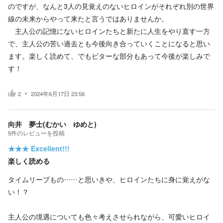
のですが、なんと3人の見覚えのないヒロインがそれぞれ別の世界
線の未来からやって来たと言うではありませんか。
主人公の記憶にないヒロインたちと新たに人生をやり直す一方
で、主人公の苦い過去とも今後向き合っていくことになると思い
ます。楽しく読めて、でもビターな部分もあって今後が楽しみで
す！
2
2024年6月17日 23:56
向井 夢士(むかい ゆめと)
5
件の
レビューを投稿
★★★
Excellent!!!
楽しく読める
タイムリープもの……と思いきや、ヒロインたちに身に覚えがな
い！？
主人公の境遇についても色々考えさせられながら、可愛いヒロイ