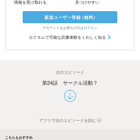
情報を
受け
取れる
見つけ
やすい
新規ユーザー
登録
（
無料
）
アカウントを
お持ちの方は
ログイン
カクヨムで可能な読書体験をくわしく知る
次のエピソード
第24話 サークル活動？
アプリで次のエピソードを読む
こちらもおすすめ