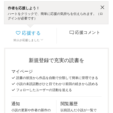
作者を応援しよう！
ハートをクリックで、簡単に応援の気持ちを伝えられます。（ロ
グインが必要です）
応援する
応援コメント
33
人
が応援しました
新規登録で充実の読書を
マイページ
読書の
状況
から
作品を
自動で
分類
して
簡単に
管理
できる
小説の
未読話数が
ひと目で
わかり
前回の
続き
から
読める
フォロー
した
ユーザーの
活動を
追える
通知
閲覧履歴
小説の
更新や
作者の
新作の
以前
読んだ
小説が
一覧で