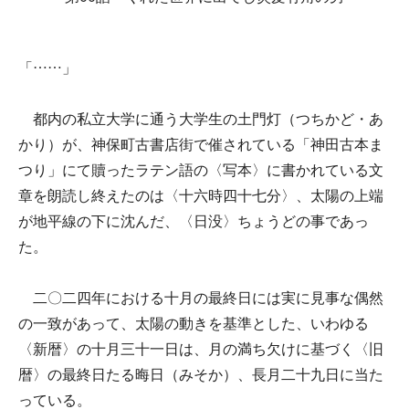
「……」
都内の私立大学に通う大学生の土門灯（つちかど・あ
かり）が、神保町古書店街で催されている「神田古本ま
つり」にて贖ったラテン語の〈写本〉に書かれている文
章を朗読し終えたのは〈十六時四十七分〉、太陽の上端
が地平線の下に沈んだ、〈日没〉ちょうどの事であっ
た。
二〇二四年における十月の最終日には実に見事な偶然
の一致があって、太陽の動きを基準とした、いわゆる
〈新暦〉の十月三十一日は、月の満ち欠けに基づく〈旧
暦〉の最終日たる晦日（みそか）、長月二十九日に当た
っている。