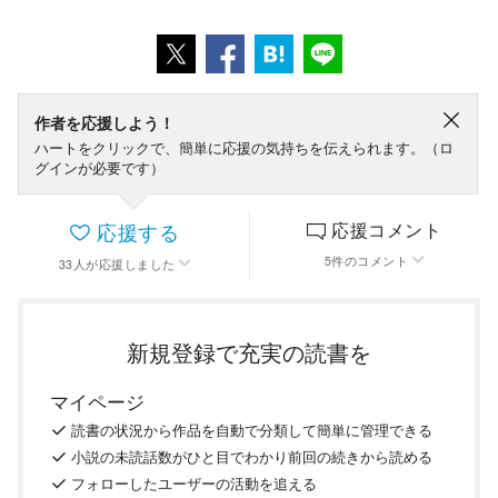
作者を応援しよう！
ハートをクリックで、簡単に応援の気持ちを伝えられます。（ロ
グインが必要です）
応援する
応援コメント
5
件
のコメント
33
人
が応援しました
新規登録で充実の読書を
マイページ
読書の
状況
から
作品を
自動で
分類
して
簡単に
管理
できる
小説の
未読話数が
ひと目で
わかり
前回の
続き
から
読める
フォロー
した
ユーザーの
活動を
追える