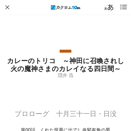
カレーのトリコ ～神田に召喚されし
火の魔神さまのカレイなる四日間～
隠井 迅
プロローグ 十月三十一日・日没
第00話 くれた世界に出でし炎髪有角の男