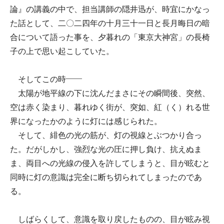
論』の講義の中で、担当講師の隠井迅が、時宜にかなっ
た話として、二〇二四年の十月三十一日と長月晦日の暗
合について語った事を、夕暮れの「東京大神宮」の長椅
子の上で思い起こしていた。
そしてこの時――
太陽が地平線の下に沈んだまさにその瞬間後、突然、
空は赤く染まり、暮れゆく街が、突如、紅（く）れる世
界になったかのように灯には感じられた。
そして、緋色の光の筋が、灯の視線とぶつかり合っ
た。だがしかし、強烈な光の圧に押し負け、抗えぬま
ま、両目への光線の侵入を許してしまうと、目が眩むと
同時に灯の意識は完全に断ち切られてしまったのであ
る。
しばらくして、意識を取り戻したものの、目が眩み視