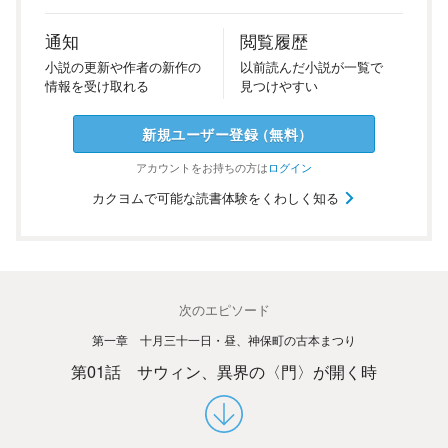
通知
閲覧履歴
小説の
更新や
作者の
新作の
以前
読んだ
小説が
一覧で
情報を
受け
取れる
見つけ
やすい
新規ユーザー
登録
（
無料
）
アカウントを
お持ちの方は
ログイン
カクヨムで可能な読書体験をくわしく知る
次のエピソード
第一章 十月三十一日・昼、神保町の古本まつり
第01話 サウィン、異界の〈門〉が開く時