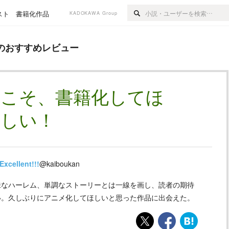
スト
書籍化作品
KADOKAWA Group
レビュー
のおすすめレビュー
品こそ、書籍化してほ
しい！
Excellent!!!
@kaiboukan
味なハーレム、単調なストーリーとは一線を画し、読者の期待
い。久しぶりにアニメ化してほしいと思った作品に出会えた。