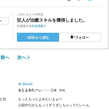
このレビューの作品
狂人が治癒スキルを獲得しました。
ー
作者
葉月水
作品情報
1話目から読む
フォロー
前へ
次へ
★
Good!
もとよみたーぃ
広瀬 利光
と狂
もっともっとよみたいよぉー
入院中だからもぅうずうずしちゃってたいへん