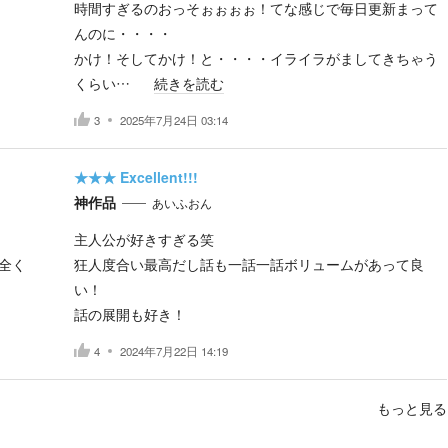
時間すぎるのおっそぉぉぉぉ！てな感じで毎日更新まって
んのに・・・・
かけ！そしてかけ！と・・・・イライラがましてきちゃう
くらい…
続きを読む
3
2025年7月24日 03:14
★★★
Excellent!!!
神作品
あいふおん
主人公が好きすぎる笑
全く
狂人度合い最高だし話も一話一話ボリュームがあって良
い！
話の展開も好き！
4
2024年7月22日 14:19
もっと見る