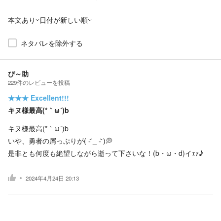
本文あり
日付が新しい順
ネタバレを除外する
ぴ～助
229
件の
レビューを投稿
★★★
Excellent!!!
キヌ様最高(*｀ω´)b
キヌ様最高(*｀ω´)b
いや、勇者の屑っぷりが( -᷄ _ -᷅ )💭
是非とも何度も絶望しながら逝って下さいな！(b・ω・d)イｪｧ♪
2024年4月24日 20:13