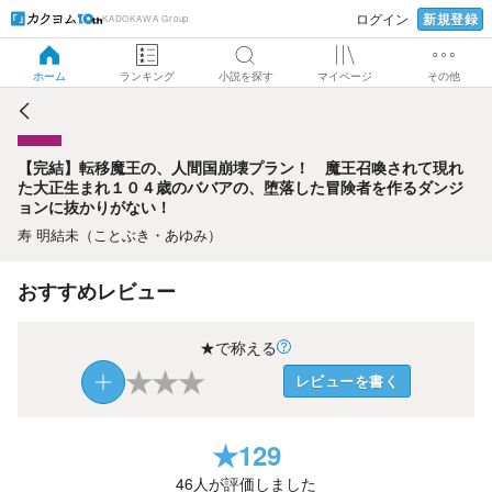
新規登録
ログイン
KADOKAWA Group
【完結】転移魔王の、人間国崩壊プラン！ 魔王召喚されて
現れた大正生まれ１０４歳のババアの、堕落した冒険者を作
るダンジョンに抜かりがない！
ホーム
ランキング
小説を探す
マイページ
その他
【完結】転移魔王の、人間国崩壊プラン！ 魔王召喚されて現れ
た大正生まれ１０４歳のババアの、堕落した冒険者を作るダンジ
ョンに抜かりがない！
寿 明結未（ことぶき・あゆみ）
おすすめレビュー
★で称える
★
★
★
レビューを書く
★
129
46
人が評価しました