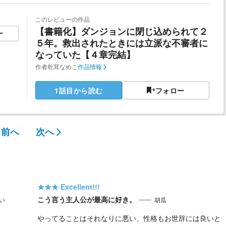
このレビューの作品
【書籍化】ダンジョンに閉じ込められて２
ー
５年。救出されたときには立派な不審者に
なっていた【４章完結】
作者
乾茸なめこ
作品情報
1話目から読む
フォロー
前へ
次へ
★★★
Excellent!!!
こう言う主人公が最高に好き。
い
胡瓜
やってることはそれなりに悪い、性格もお世辞には良いと