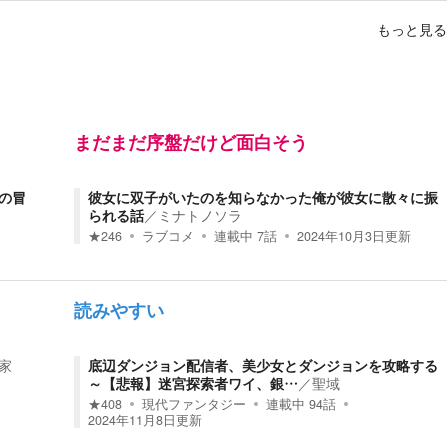
もっと見る
まだまだ序盤だけど面白そう
の冒
彼女に双子がいたのを知らなかった俺が彼女に散々に振
られる話
／
ミナトノソラ
★
246
ラブコメ
連載中
7
話
2024年10月3日
更新
読みやすい
家
底辺ダンジョン配信者、美少女とダンジョンを攻略する
～【悲報】迷宮探索者ワイ、銀…
／
聖域
★
408
現代ファンタジー
連載中
94
話
2024年11月8日
更新