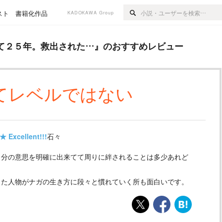
スト
書籍化作品
KADOKAWA Group
救出された…
』のおすすめレビュー
て２５年。救出された…
』のおすすめレビュー
てレベルではない
★
Excellent!!!
石々ゞ
自分の意思を明確に出来てて周りに絆されることは多少あれど
。
った人物がナガの生き方に段々と慣れていく所も面白いです。