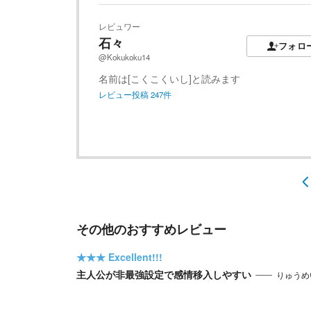
レビュワー
石々ゞ
フォロ
@Kokukoku14
名前は[こくこくいし]と読みます
レビュー投稿
247
件
その他のおすすめレビュー
★★★
Excellent!!!
主人公が非最強設定で感情移入しやすい
りゅうめ