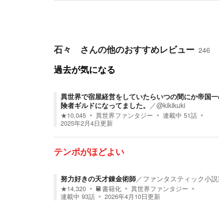
石々ゞ
さんの他のおすすめレビュー
246
過去が気になる
異世界で宿屋経営をしていたらいつの間にか帝国一
険者ギルドになってました。
／
@kikikuki
★
10,045
異世界ファンタジー
連載中
51
話
2025年2月4日
更新
テンポがほどよい
努力好きの天才錬金術師
／
ファンタスティック小説
★
14,320
書籍化
異世界ファンタジー
連載中
93
話
2026年4月10日
更新