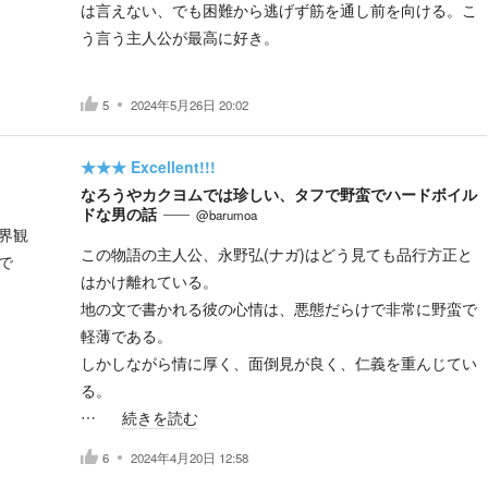
は言えない、でも困難から逃げず筋を通し前を向ける。こ
う言う主人公が最高に好き。
5
2024年5月26日 20:02
★★★
Excellent!!!
なろうやカクヨムでは珍しい、タフで野蛮でハードボイル
ドな男の話
@barumoa
界観
この物語の主人公、永野弘(ナガ)はどう見ても品行方正と
で
はかけ離れている。
地の文で書かれる彼の心情は、悪態だらけで非常に野蛮で
軽薄である。
しかしながら情に厚く、面倒見が良く、仁義を重んじてい
る。
…
続きを読む
6
2024年4月20日 12:58