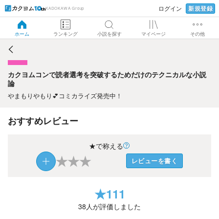
新規登録
ログイン
KADOKAWA Group
カクヨムコンで読者選考を突破するためだけのテクニカルな
小説論
ホーム
ランキング
小説を探す
マイページ
その他
カクヨムコンで読者選考を突破するためだけのテクニカルな小説
論
やまもりやもり💕コミカライズ発売中！
おすすめレビュー
★で称える
★
★
★
レビューを書く
★
111
38
人が評価しました