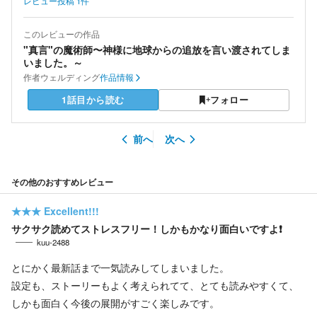
レビュー投稿
1
件
このレビューの作品
"真言"の魔術師〜神様に地球からの追放を言い渡されてしま
いました。～
作者
ウェルディング
作品情報
1話目から読む
フォロー
前へ
次へ
その他のおすすめレビュー
★★★
Excellent!!!
サクサク読めてストレスフリー！しかもかなり面白いですよ❗
kuu-2488
とにかく最新話まで一気読みしてしまいました。
設定も、ストーリーもよく考えられてて、とても読みやすくて、
しかも面白く今後の展開がすごく楽しみです。