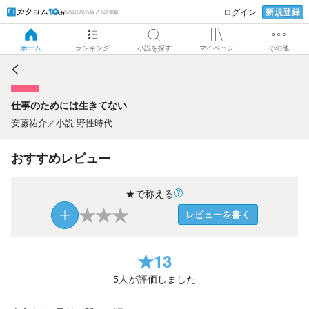
新規登録
ログイン
KADOKAWA Group
仕事のためには生きてない
ホーム
ランキング
小説を探す
マイページ
その他
仕事のためには生きてない
安藤祐介
／
小説 野性時代
おすすめレビュー
★で称える
★
★
★
レビューを書く
★
13
5
人が評価しました