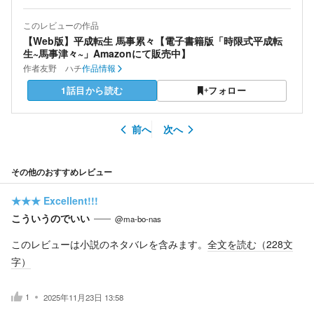
このレビューの作品
【Web版】平成転生 馬事累々【電子書籍版「時限式平成転
生~馬事津々~」Amazonにて販売中】
作者
友野 ハチ
作品情報
1話目から読む
フォロー
前へ
次へ
その他のおすすめレビュー
★★★
Excellent!!!
こういうのでいい
@ma-bo-nas
このレビューは小説のネタバレを含みます。
全文を読む（
228
文
字）
1
2025年11月23日 13:58