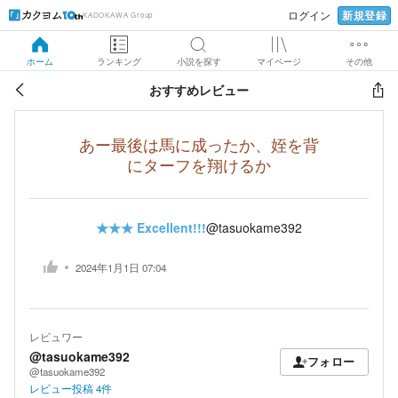
新規登録
ログイン
KADOKAWA Group
ホーム
ランキング
小説を探す
マイページ
その他
おすすめレビュー
あー最後は馬に成ったか、姪を背
にターフを翔けるか
★★★
Excellent!!!
@tasuokame392
2024年1月1日 07:04
レビュワー
@tasuokame392
フォロー
@tasuokame392
レビュー投稿
4
件