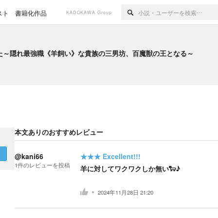
スト
書籍化作品
KADOKAWA Group
た～隠れ最強職《羊飼い》な貴族の三男坊、百魔獣の王となる～
た～隠れ最強職《羊飼い》な貴族の三男坊、百魔獣の王となる～
本文ありのおすすめレビュー
く
@kani66
★★★
Excellent!!!
1
件の
レビューを投稿
羊に対してワクワクしか無い🐑♪
2024年11月28日 21:20