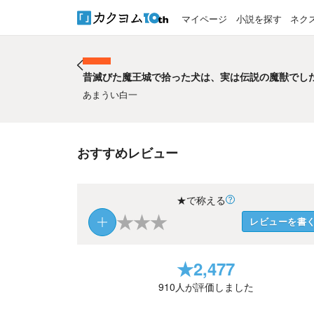
マイページ
小説を探す
ネク
昔滅びた魔王城で拾った犬は、実は伝説の魔獣でし
昔滅びた魔王城で拾った犬は、実は伝説の魔獣でし
あまうい白一
おすすめレビュー
★で称える
★
★
★
レビューを書
★
2,477
910
人が評価しました