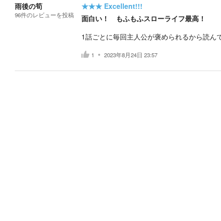
雨後の筍
★★★
Excellent!!!
96
件の
レビューを投稿
面白い！ もふもふスローライフ最高！
1話ごとに毎回主人公が褒められるから読ん
1
2023年8月24日 23:57