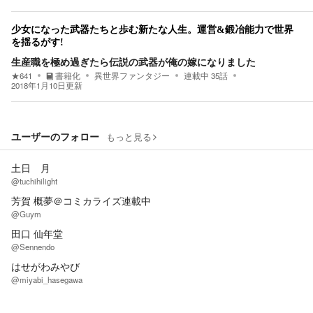
少女になった武器たちと歩む新たな人生。運営&鍛冶能力で世界
を揺るがす!
生産職を極め過ぎたら伝説の武器が俺の嫁になりました
★
641
書籍化
異世界ファンタジー
連載中
35
話
2018年1月10日
更新
ユーザーのフォロー
もっと見る
土日 月
@tuchihilight
芳賀 概夢＠コミカライズ連載中
@Guym
田口 仙年堂
@Sennendo
はせがわみやび
@miyabi_hasegawa