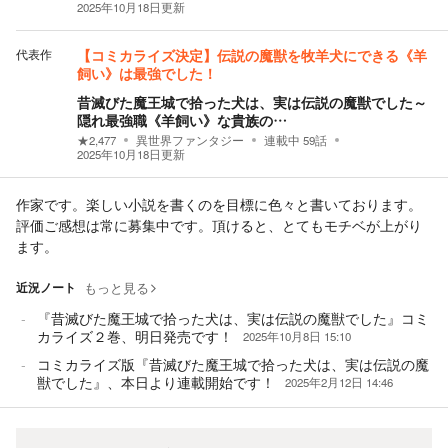
2025年10月18日
更新
代表作
【コミカライズ決定】伝説の魔獣を牧羊犬にできる《羊
飼い》は最強でした！
昔滅びた魔王城で拾った犬は、実は伝説の魔獣でした～
隠れ最強職《羊飼い》な貴族の…
★
2,477
異世界ファンタジー
連載中
59
話
2025年10月18日
更新
作家です。楽しい小説を書くのを目標に色々と書いております。
評価ご感想は常に募集中です。頂けると、とてもモチベが上がり
ます。
近況ノート
もっと見る
『昔滅びた魔王城で拾った犬は、実は伝説の魔獣でした』コミ
カライズ２巻、明日発売です！
2025年10月8日 15:10
コミカライズ版『昔滅びた魔王城で拾った犬は、実は伝説の魔
獣でした』、本日より連載開始です！
2025年2月12日 14:46