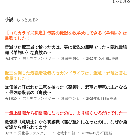
もっと見る
小説
もっと見る
【コミカライズ決定】伝説の魔獣を牧羊犬にできる《羊飼い》は
最強でした！
昔滅びた魔王城で拾った犬は、実は伝説の魔獣でした～隠れ最強
職《羊飼い》な貴族の…
★
2,477
異世界ファンタジー
連載中
59
話
2025年10月18日
更新
魔王を倒した最強暗殺者のセカンドライフは、聖竜・邪竜と営む
薬屋でした！
無価値と呼ばれた二竜を拾った《薬師》、邪竜と聖竜の主となる
～最強暗殺者の《毒使…
★
1,920
異世界ファンタジー
連載中
34
話
2025年6月13日
更新
―最上級職から初級職になったのに、より強くなるだけでした―
最強職《竜騎士》から初級職《運び屋》になったのに、なぜか勇
者達から頼られてます
★
99
異世界ファンタジー
連載中
91
話
2023年12月7日
更新