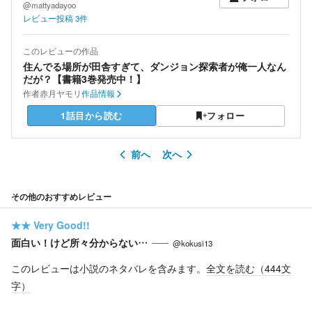
@mattyadayoo
レビュー投稿
3
件
このレビューの作品
住んでる場所が田舎すぎて、ダンジョン探索者が俺一人なん
だが？【書籍3巻発売中！】
作者
赤月ヤモリ
作品情報
1話目から読む
フォロー
前へ
次へ
その他のおすすめレビュー
★★
Very Good!!
面白い！けど所々分からない…
@kokusi13
このレビューは小説のネタバレを含みます。
全文を読む（
444
文
字）