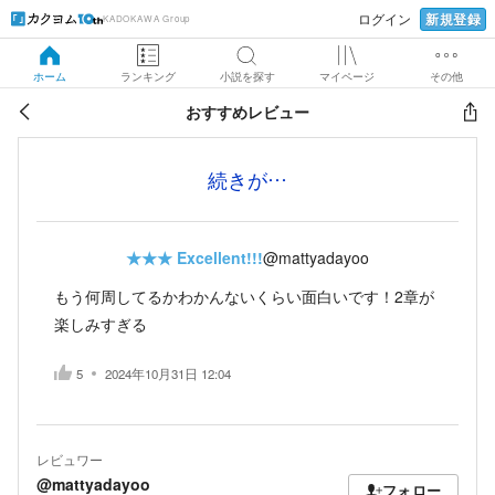
新規登録
ログイン
KADOKAWA Group
ホーム
ランキング
小説を探す
マイページ
その他
おすすめレビュー
続きが…
★★★
Excellent!!!
@mattyadayoo
もう何周してるかわかんないくらい面白いです！2章が
楽しみすぎる
5
2024年10月31日 12:04
レビュワー
@mattyadayoo
フォロー