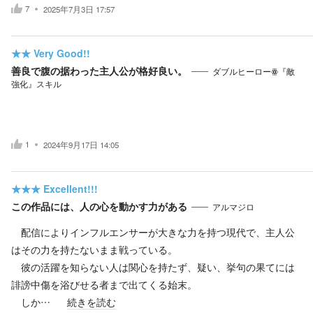
7
2025年7月3日 17:57
★★
Very Good!!
善良で腹の据わった主人公が格好良い。
ダブルヒーローꙮ『敵
強化』スキル
1
2024年9月17日 14:05
★★★
Excellent!!!
この作品には、人の心を動かす力がある
アルマジロ
配信によりインフルエンサーが大きな力を持つ現代で、主人公
はその力を持たないまま戦っている。
彼の活躍を知らない人は関心を持たず、疑い、挙句の果てには
誹謗中傷を浴びせる者まで出てくる始末。
しか…
続きを読む