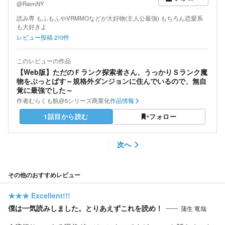
@RaimNY
読み専 もふもふやVRMMOなどが大好物(主人公最強) もちろん恋愛系
も大好きよ
レビュー投稿
210
件
このレビューの作品
【Web版】ただのＦランク探索者さん、うっかりＳランク魔
物をぶっとばす～規格外ダンジョンに住んでいるので、無自
覚に最強でした～
作者
むらくも航@5シリーズ商業化
作品情報
1話目から読む
フォロー
次へ
その他のおすすめレビュー
★★★
Excellent!!!
僕は一気読みしました。とりあえずこれを読め！
蒲生 竜哉