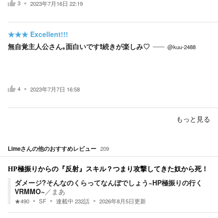
3
2023年7月16日 22:19
★★★
Excellent!!!
無自覚主人公さん｡面白いです❗続きが楽しみ♡
@kuu-2488
4
2023年7月7日 16:58
もっと見る
Lime
さんの他のおすすめレビュー
209
HP極振りからの『反射』スキル？つまり攻撃してきた奴から死！
ダメージ?そんなのくらってなんぼでしょう~HP極振りの行く
VRMMO~
／
まあ
★
490
SF
連載中
232
話
2026年8月5日
更新