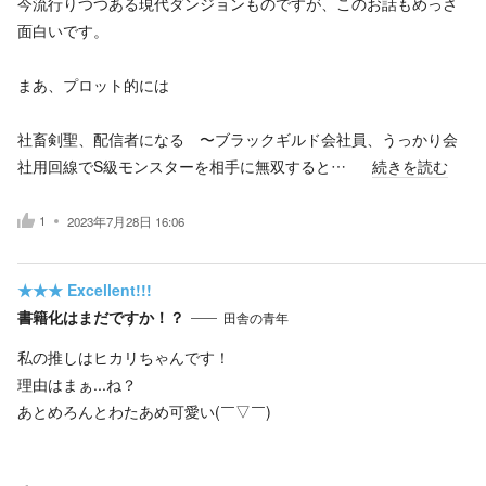
今流行りつつある現代ダンジョンものですが、このお話もめっさ
面白いです。
まあ、プロット的には
社畜剣聖、配信者になる 〜ブラックギルド会社員、うっかり会
社用回線でS級モンスターを相手に無双すると…
続きを読む
1
2023年7月28日 16:06
★★★
Excellent!!!
書籍化はまだですか！？
田舎の青年
私の推しはヒカリちゃんです！
理由はまぁ...ね？
あとめろんとわたあめ可愛い(￣▽￣)