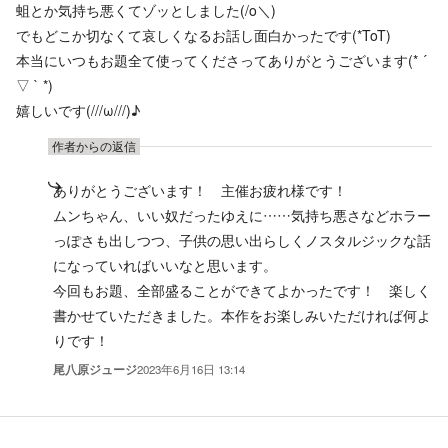
蛆とか気持ち悪くてゾッとしました(/o＼)
でもどこか切なくて哀しくなるお話し面白かったです(*ToT)
本当にいつもお題全て使ってくださってありがとうございます(* ´
▽ ` *)
嬉しいです(///ω///)♪
作者からの返信
ありがとうございます！ 主催お疲れ様です！
ムンちゃん、いい奴だったゆえに……気持ち悪さなどホラー
っぽさも出しつつ、子供の思い出らしくノスタルジックな話
になっていればいいなと思います。
今回もお題、全部盛ることができてよかったです！ 楽しく
書かせていただきました。本作をお楽しみいただければ何よ
りです！
尾八原ジュージ
2023年6月16日 13:14