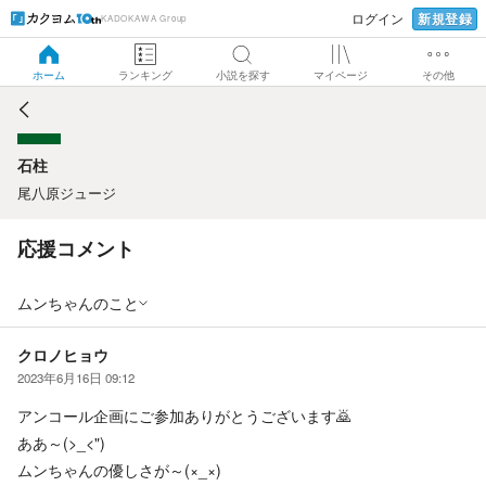
新規登録
ログイン
KADOKAWA Group
石柱
ホーム
ランキング
小説を探す
マイページ
その他
石柱
尾八原ジュージ
応援コメント
ムンちゃんのこと
クロノヒョウ
2023年6月16日 09:12
アンコール企画にご参加ありがとうございます🙇
ああ～(>_<")
ムンちゃんの優しさが～(×_×)