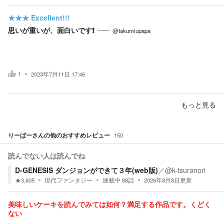
★★★
Excellent!!!
思いが重いが、面白いです❗
@takumiupapa
1
2023年7月11日 17:46
もっと見る
りーぱー
さんの他のおすすめレビュー
150
読んでない人は読んでね
D-GENESIS ダンジョンができて３年(web版)
／
@k-tsuranori
★
3,605
現代ファンタジー
連載中
88
話
2026年8月8日
更新
美味しいケーキを読んでみては如何？満足する作品です。くどく
ない