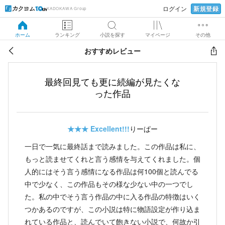
新規登録
ログイン
KADOKAWA Group
ホーム
ランキング
小説を探す
マイページ
その他
おすすめレビュー
最終回見ても更に続編が見たくな
った作品
★★★
Excellent!!!
りーぱー
一日で一気に最終話まで読みました。この作品は私に、
もっと読ませてくれと言う感情を与えてくれました。個
人的にはそう言う感情になる作品は何100個と読んでる
中で少なく、この作品もその様な少ない中の一つでし
た。私の中でそう言う作品の中に入る作品の特徴はいく
つかあるのですが、この小説は特に物語設定が作り込ま
れている作品と、読んでいて飽きない小説で、何故か引