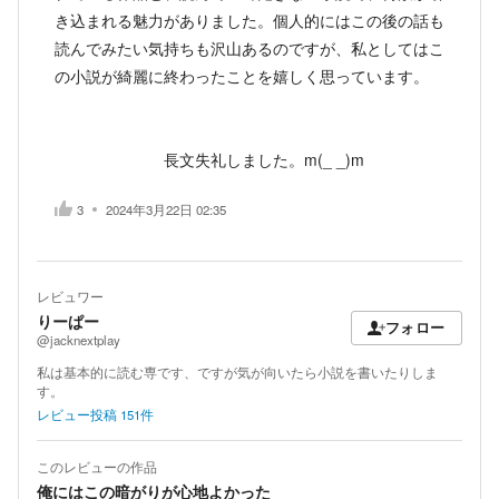
き込まれる魅力がありました。個人的にはこの後の話も
読んでみたい気持ちも沢山あるのですが、私としてはこ
の小説が綺麗に終わったことを嬉しく思っています。
長文失礼しました。m(_ _)m
3
2024年3月22日 02:35
レビュワー
りーぱー
フォロー
@jacknextplay
私は基本的に読む専です、ですが気が向いたら小説を書いたりしま
す。
レビュー投稿
151
件
このレビューの作品
俺にはこの暗がりが心地よかった