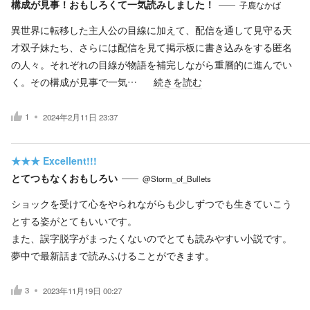
構成が見事！おもしろくて一気読みしました！
子鹿なかば
異世界に転移した主人公の目線に加えて、配信を通して見守る天
才双子妹たち、さらには配信を見て掲示板に書き込みをする匿名
の人々。それぞれの目線が物語を補完しながら重層的に進んでい
く。その構成が見事で一気…
続きを読む
1
2024年2月11日 23:37
★★★
Excellent!!!
とてつもなくおもしろい
@Storm_of_Bullets
ショックを受けて心をやられながらも少しずつでも生きていこう
とする姿がとてもいいです。
また、誤字脱字がまったくないのでとても読みやすい小説です。
夢中で最新話まで読みふけることができます。
3
2023年11月19日 00:27