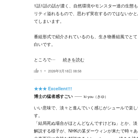
1話1話の話が濃く、自然環境やモンスター達の生態
リティ溢れるもので、思わず実在するのではないかと
てしまいます。
番組形式で紹介されているのも、生き物番組風でとて
白いです。
ところで…
続きを読む
1
2026年3月18日 08:58
★★★
Excellent!!!
博士の猛者感すごい
ki-you（きゆ）
いい意味で、淡々と進んでいく感じがシュールで楽し
す。
「結局死ぬ場合がほとんどなんですけどね」とか、淡
解説する様子が、NHKの某ダーウィンが来たで時々あ