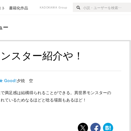
スト
書籍化作品
KADOKAWA Group
ュー
モンスター紹介や！
★
Good!
夕焼 空
ムで満足感は結構得られることができる。異世界モンスターの
されているためなるほどと唸る場面もあるほど！