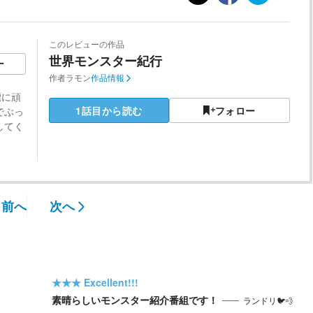
このレビューの作品
世界モンスター紀行
ー
作者
ラモン
作品情報
標に頑
1話目から読む
フォロー
でぶっ
してく
前へ
次へ
★★★
Excellent!!!
素晴らしいモンスター紹介番組です！
ランドリ🐦💨