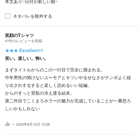
本文あり
日付が新しい順
ネタバレを除外する
笑顔のTシャツ
47
件の
レビューを投稿
★★★
Excellent!!!
笑い。楽しい。怖い。
まずタイトルからのこの一行目で完全に掴まれる。
中年男性の情けないユーモアとキツいやるせなさがテンポよく繰
り出されするすると楽しく読めるいい短編、
からのすっと背筋の冷え渡る結末。
第二作目でこくまろホラーの魅力が完成していることが一番恐ろ
しいかもしれない
2024年8月15日 15:28