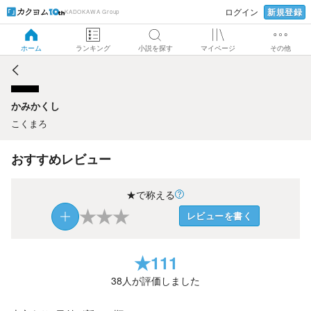
新規登録
ログイン
KADOKAWA Group
かみかくし
ホーム
ランキング
小説を探す
マイページ
その他
かみかくし
こくまろ
おすすめレビュー
★で称える
★
★
★
レビューを書く
★
111
38
人が評価しました