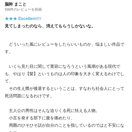
脳幹 まこと
535
件の
レビューを投稿
★★★
Excellent!!!
見てしまったのなら、消えてもらうしかないな。
どういった風にレビューをしたらいいものか、悩ましい作品で
す。
いくら見た目に関して寛容になろうという風潮がある現代で
も、やはり【髪】というものは人の印象を大きく変えるわけでし
て、
その生え際が後退するということは、すなわち社会人にとって
死活問題になるわけです。
主人公の男性はそんな迫りくる死に怯える人物。
小言を発する部下に腹を痛めたり、
周囲のひそひそ話が自分のことを指しているのではと不安にな