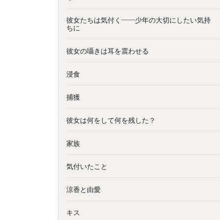
彼女たちは気付く――少年の大切にしたい気持
ちに
彼女の囁きは耳を震わせる
浸食
捕獲
彼女は何をして何を残した？
家族
気付いたこと
涼香と由愛
キス