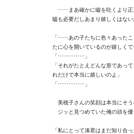
……まあ確かに嘘を吐くより正
嘘も必要だしあまり嬉しくはない
「……あの子たちに色々あったこ
たに心を開いているのが嬉しくて
「……………」
「それがたとえどんな形であって
れだけで本当に嬉しいのよ」
「……………」
美穂子さんの笑顔は本当にそう
ジッと見つめていた俺の頭を優
「私にとって湊君はまだ知り合っ