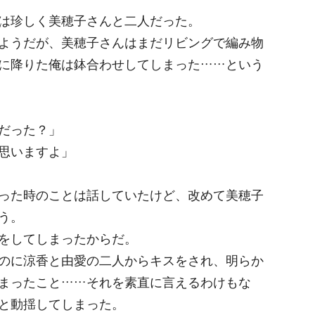
は珍しく美穂子さんと二人だった。
ようだが、美穂子さんはまだリビングで編み物
に降りた俺は鉢合わせしてしまった……という
だった？」
思いますよ」
った時のことは話していたけど、改めて美穂子
う。
をしてしまったからだ。
のに涼香と由愛の二人からキスをされ、明らか
まったこと……それを素直に言えるわけもな
と動揺してしまった。