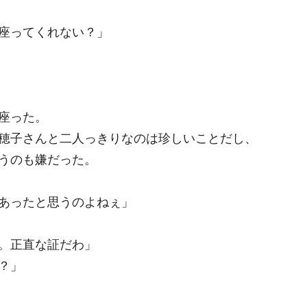
座ってくれない？」
座った。
穂子さんと二人っきりなのは珍しいことだし、
うのも嫌だった。
あったと思うのよねぇ」
。正直な証だわ」
？」