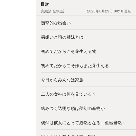
目次
完結済
全30話
2023年6月29日 00:18
更新
衝撃的な出会い
男嫌いと噂の姉妹とは
初めてだからこそ芽生える物
初めてだからこそ妹もまた芽生える
今日からみんなは家族
二人の女神は何を見ている？
絡みつく透明な鎖は夢幻の産物か
偶然は彼女にとって必然となる～至極当然～