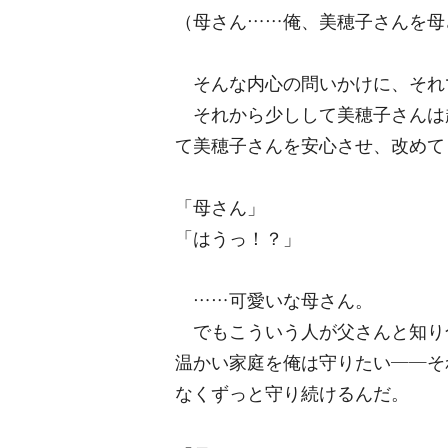
（母さん……俺、美穂子さんを母
そんな内心の問いかけに、それ
それから少しして美穂子さんは
て美穂子さんを安心させ、改めて
「母さん」
「はうっ！？」
……可愛いな母さん。
でもこういう人が父さんと知り
温かい家庭を俺は守りたい――そ
なくずっと守り続けるんだ。