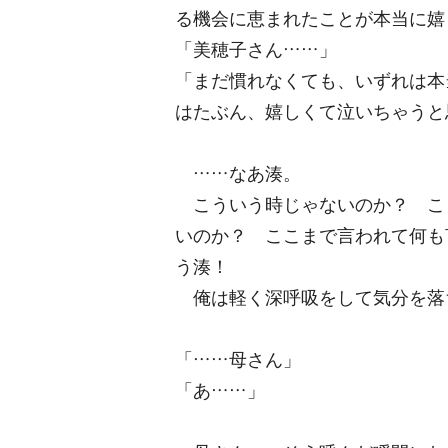
る機会に恵まれたことが本当に嬉
「美穂子さん……」
「まだ慣れなくても、いずれは本
はたぶん、嬉しくて泣いちゃうと
……なあ湊。
こういう時じゃないのか？ こ
いのか？ ここまで言われて何も
う湊！
俺は軽く深呼吸をして気分を落
「……母さん」
「あ……」