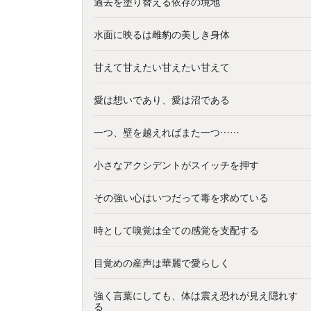
過去を塗り替える依存の境地
水面に映るは雌豹の美しき身体
甘えて甘えたい甘えたい甘えて
愛は想いであり、愛は沼である
一つ、壁を越えればまた一つ……
小さなアクシデントがスイッチを押す
その強い心はいつだって毒を求めている
時として嗅覚は全ての感覚を支配する
目覚めの産声は華麗で愛らしく
強く言葉にしても、体は震え恐れが見え隠れす
る