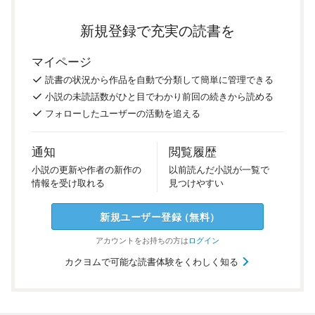
新規登録で充実の読書を
マイページ
読書の
状況
から
作品を
自動で
分類
して
簡単に
管理
できる
小説の
未読話数が
ひと目で
わかり
前回の
続き
から
読める
フォロー
した
ユーザーの
活動を
追える
通知
閲覧履歴
小説の
更新や
作者の
新作の
以前
読んだ
小説が
一覧で
情報を
受け
取れる
見つけ
やすい
新規ユーザー
登録
（
無料
）
アカウントを
お持ちの方は
ログイン
カクヨムで可能な読書体験をくわしく知る