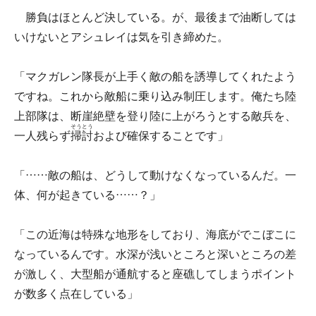
勝負はほとんど決している。が、最後まで油断しては
いけないとアシュレイは気を引き締めた。
「マクガレン隊長が上手く敵の船を誘導してくれたよう
ですね。これから敵船に乗り込み制圧します。俺たち陸
上部隊は、断崖絶壁を登り陸に上がろうとする敵兵を、
そうとう
一人残らず
掃討
および確保することです」
「……敵の船は、どうして動けなくなっているんだ。一
体、何が起きている……？」
「この近海は特殊な地形をしており、海底がでこぼこに
なっているんです。水深が浅いところと深いところの差
が激しく、大型船が通航すると座礁してしまうポイント
が数多く点在している」