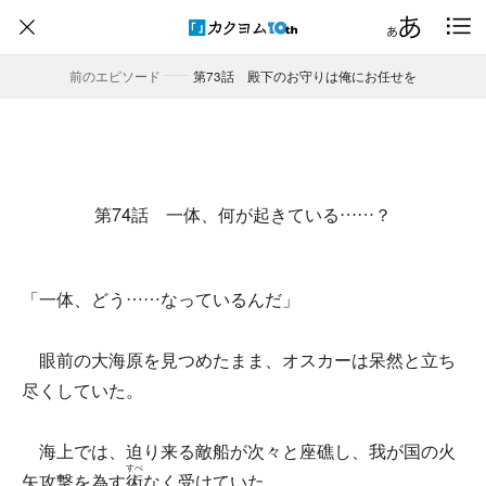
前のエピソード
――
第73話 殿下のお守りは俺にお任せを
第74話 一体、何が起きている……？
「一体、どう……なっているんだ」
眼前の大海原を見つめたまま、オスカーは呆然と立ち
尽くしていた。
海上では、迫り来る敵船が次々と座礁し、我が国の火
すべ
矢攻撃を為す
術
なく受けていた。