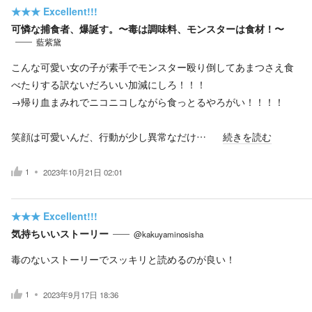
★★★
Excellent!!!
可憐な捕食者、爆誕す。〜毒は調味料、モンスターは食材！〜
藍紫黛
こんな可愛い女の子が素手でモンスター殴り倒してあまつさえ食
べたりする訳ないだろいい加減にしろ！！！
→帰り血まみれでニコニコしながら食っとるやろがい！！！！
笑顔は可愛いんだ、行動が少し異常なだけ…
続きを読む
1
2023年10月21日 02:01
★★★
Excellent!!!
気持ちいいストーリー
@kakuyaminosisha
毒のないストーリーでスッキリと読めるのが良い！
1
2023年9月17日 18:36