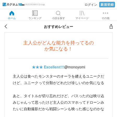
新規登録
ログイン
KADOKAWA Group
ホーム
ランキング
小説を探す
マイページ
その他
おすすめレビュー
主人公がどんな能力を持ってるの
か気になる！
★★★
Excellent!!!
@monoyomi
主人公は食べたモンスターのオーラを纏えるユニークだ
けど、ユニークって分類がどれだけ珍しいのか気になる
あと、タイトルが切り忘れだけど、バスったのは映り込
みじゃんって思ったけど主人公のスマホってドローンみ
たいに自動撮影だから戦闘シーンも映った感じなのかな