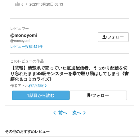
5
2023年3月20日 03:13
レビュワー
@monoyomi
フォロー
@monoyomi
レビュー投稿
521
件
このレビューの作品
【悲報】清楚系で売っていた底辺配信者、うっかり配信を切
り忘れたままSS級モンスターを拳で殴り飛ばしてしまう《書
籍化＆コミカライズ》
作者
アトハ
作品情報
1話目から読む
フォロー
前へ
次へ
その他のおすすめレビュー