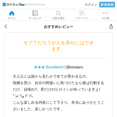
新規登録
ログイン
KADOKAWA Group
ホーム
ランキング
小説を探す
マイページ
その他
おすすめレビュー
モブ？だろうが人を幸せにはでき
ます。
★★★
Excellent!!!
@etowaru
主人公とは誰から見たかで全てが変わるもの。
指摘を受け、自分の間違いに気づけたなら後は行動する
だけ、頑張れ!!。君だけのヒロインが待っていますよ(
*˙ω˙*)و ｸﾞｯ!｡
こんな楽しめる内容にして下さり。本当にありがとうご
ざいました。楽しかったです。