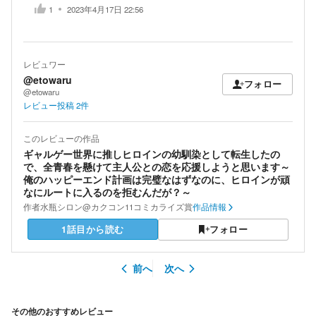
1
2023年4月17日 22:56
レビュワー
@etowaru
フォロー
@etowaru
レビュー投稿
2
件
このレビューの作品
ギャルゲー世界に推しヒロインの幼馴染として転生したの
で、全青春を懸けて主人公との恋を応援しようと思います～
俺のハッピーエンド計画は完璧なはずなのに、ヒロインが頑
なにルートに入るのを拒むんだが？～
作者
水瓶シロン@カクコン11コミカライズ賞
作品情報
1話目から読む
フォロー
前へ
次へ
その他のおすすめレビュー