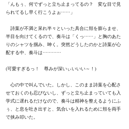
「んもぅ、何でずっと立ち止まってるの？ 変な目で見
られてるし早く行こうよぉ……」
詩葉が不満と呆れ半々といった具合に頬を膨らませ、
半目を向けてくるので、奏斗は「くっ……」と胸のあた
りのシャツを掴み、呻く。突然どうしたのかと詩葉が心
配する中、奏斗は…………
(可愛すぎるっ！ 尊みが深いぃいいい～！)
心の中で叫んでいた。しかし、このまま詩葉を心配さ
せておくのも忍びないし、ずっと立ち止まっていても入
学式に遅れるだけなので、奏斗は精神を整えるようにふ
ぅ、と息を吐き出すと、気合いを入れるために頬を両手
で挟み叩いた。