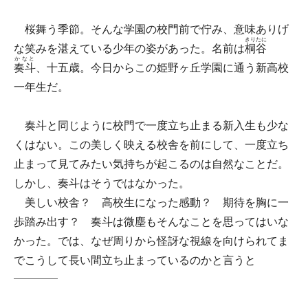
桜舞う季節。そんな学園の校門前で佇み、意味ありげ
きりたに
な笑みを湛えている少年の姿があった。名前は
桐谷
かなと
奏斗
、十五歳。今日からこの姫野ヶ丘学園に通う新高校
一年生だ。
奏斗と同じように校門で一度立ち止まる新入生も少な
くはない。この美しく映える校舎を前にして、一度立ち
止まって見てみたい気持ちが起こるのは自然なことだ。
しかし、奏斗はそうではなかった。
美しい校舎？ 高校生になった感動？ 期待を胸に一
歩踏み出す？ 奏斗は微塵もそんなことを思ってはいな
かった。では、なぜ周りから怪訝な視線を向けられてま
でこうして長い間立ち止まっているのかと言うと
――――