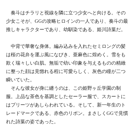
奏斗はチラリと視線を隣に立つ少女へと向ける。その
少女こそが、GGの攻略ヒロインの一人であり、奏斗の最
推しキャラクターであり、幼馴染である、姫川詩葉だ。
中背で華奢な身体。編み込みを入れたセミロングの髪
は桜の花弁を運ぶ風になびき、亜麻色に煌めく。雪をも
欺く瑞々しい白肌。無垢で幼い印象を与えるものの精緻
に整った顔は見惚れる程に可愛らしく、灰色の瞳が二つ
瞬いていた。
そんな彼女が身に纏うのは、この姫野ヶ丘学園の制
服。上品な茶色を基調としたセーラー服で、スカートに
はプリーツがあしらわれている。そして、新一年生のト
レードマークである、赤色のリボン。まさしくGGで見慣
れた詩葉の姿であった。