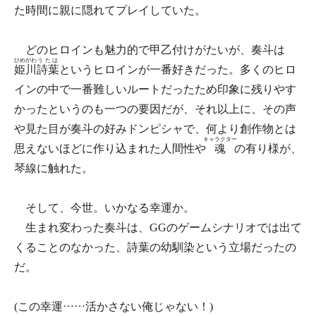
た時間に親に隠れてプレイしていた。
どのヒロインも魅力的で甲乙付けがたいが、奏斗は
ひめがわ
うたは
姫川
詩葉
というヒロインが一番好きだった。多くのヒロ
インの中で一番難しいルートだったため印象に残りやす
かったというのも一つの要因だが、それ以上に、その声
や見た目が奏斗の好みドンピシャで、何より創作物とは
キャラクター
思えないほどに作り込まれた人間性や
魂
の有り様が、
琴線に触れた。
そして、今世。いかなる幸運か。
生まれ変わった奏斗は、GGのゲームシナリオでは出て
くることのなかった、詩葉の幼馴染という立場だったの
だ。
(この幸運……活かさない俺じゃない！)