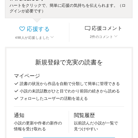
ハートをクリックで、簡単に応援の気持ちを伝えられます。（ロ
グインが必要です）
応援する
応援コメント
2
件
のコメント
498
人
が応援しました
新規登録で充実の読書を
マイページ
読書の
状況
から
作品を
自動で
分類
して
簡単に
管理
できる
小説の
未読話数が
ひと目で
わかり
前回の
続き
から
読める
フォロー
した
ユーザーの
活動を
追える
通知
閲覧履歴
小説の
更新や
作者の
新作の
以前
読んだ
小説が
一覧で
情報を
受け
取れる
見つけ
やすい