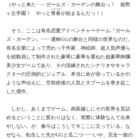
（やっと来た……ガールズ・ガーデンの舞台っ！ 姫野
シナリオ
ヶ丘学園！ やっと
青春
が始まるんだっ！）
そう。ここは有名恋愛アドベンチャーゲーム『ガール
ズ・ガーデン』――通称GGの舞台と同様の世界なのだ。
有名企業によって売れっ子作家、神絵師、超人気声優ら
を総動員して制作された豪華に豪華を重ねた超豪華絢爛
美少女ゲームであり、その洗練されたシナリオやキャラ
クターの圧倒的ビジュアル、本当に命が宿っているかの
ような声ゆえに、空前絶後の人気と大ブームを巻き起こ
した傑作。
しかし、あくまでゲーム。画面越しにその世界を見詰
めるということに変わりはなく、実際に体験なんて出来
やしない。が、奏斗はこうして今ここに立っている。な
ぜなら、転生した先がGGと瓜二つ――いや、完全一致の