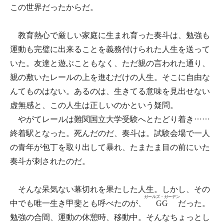
この世界だったからだ。
教育熱心で厳しい家庭に生まれ育った奏斗は、勉強も
運動も完璧に出来ることを義務付けられた人生を送って
いた。友達と遊ぶこともなく、ただ親の言われた通り、
親の敷いたレールの上を進むだけの人生。そこに自由な
んてものはない。あるのは、生きてる意味を見出せない
虚無感と、この人生は正しいのかという疑問。
やがてレールは難関国立大学受験へとたどり着き……
終着駅となった。死んだのだ、奏斗は。試験会場で一人
の青年が包丁を取り出して暴れ、たまたま目の前にいた
奏斗が刺されたのだ。
そんな呆気ない幕切れを果たした人生。しかし、その
ガールズ・ガーデン
中でも唯一生き甲斐とも呼べたのが、
GG
だった。
勉強の合間、運動の休憩時、移動中。そんなちょっとし