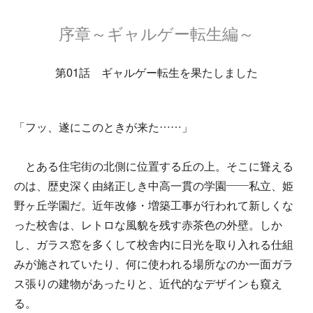
序章～ギャルゲー転生編～
第01話 ギャルゲー転生を果たしました
「フッ、遂にこのときが来た……」
とある住宅街の北側に位置する丘の上。そこに聳える
のは、歴史深く由緒正しき中高一貫の学園――私立、姫
野ヶ丘学園だ。近年改修・増築工事が行われて新しくな
った校舎は、レトロな風貌を残す赤茶色の外壁。しか
し、ガラス窓を多くして校舎内に日光を取り入れる仕組
みが施されていたり、何に使われる場所なのか一面ガラ
ス張りの建物があったりと、近代的なデザインも窺え
る。