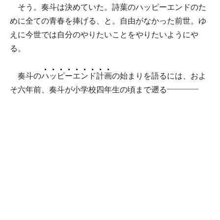
そう。奏斗は決めていた。詩葉のハッピーエンドのた
めに全ての青春を捧げる、と。自由がなかった前世。ゆ
えに今世では自分のやりたいことをやりたいようにや
る。
奏斗の
ハ
ッ
ピ
ー
エ
ン
ド
計
画
の始まりを語るには、およ
そ六年前、奏斗が小学校四年生の頃まで遡る――――