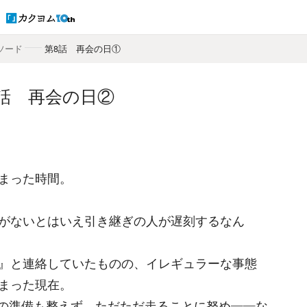
ソード
――
第8話 再会の日①
話 再会の日②
まった時間。
がないとはいえ引き継ぎの人が遅刻するなん
』と連絡していたものの、イレギュラーな事態
まった現在。
の準備も整えず、ただただ走ることに努め——な