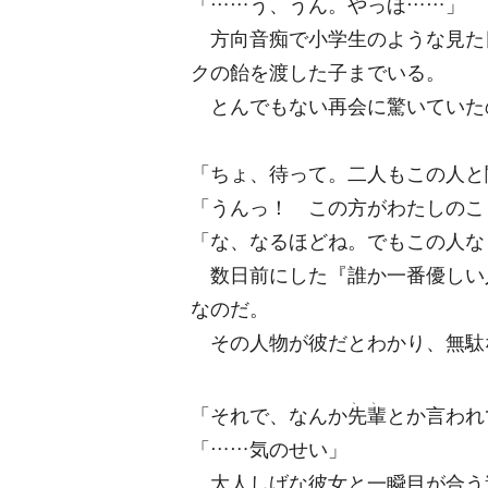
「……う、うん。やっほ……」
方向音痴で小学生のような見た
クの飴を渡した子までいる。
とんでもない再会に驚いていた
「ちょ、待って。二人もこの人と
「うんっ！ この方がわたしのこ
「な、なるほどね。でもこの人な
数日前にした『誰か一番優しい
なのだ。
その人物が彼だとわかり、無駄
、、
「それで、なんか
先輩
とか言われ
「……気のせい」
大人しげな彼女と一瞬目が合う