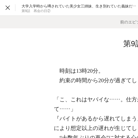
大学入学時から噂されていた美少女三姉妹、生き別れていた義妹だった。
第9話 再会の日②
前のエピ
第9
時刻は13時20分。
約束の時間から20分が過ぎてし
「こ、これはヤバイな……。仕方
て……」
『バイトがあるから遅れてしまう
により想定以上の遅れが生じてし
“十数年ぶりの再会”に対する心