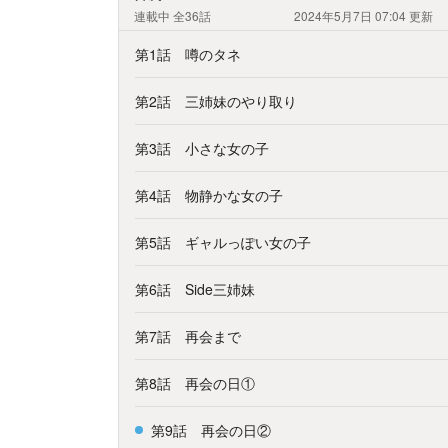
連載中
全36話
2024年5月7日 07:04
更新
第1話 噂のタネ
第2話 三姉妹のやり取り
第3話 小さな女の子
第4話 物静かな女の子
第5話 ギャルっぽい女の子
第6話 Side三姉妹
第7話 再会まで
第8話 再会の日①
第9話 再会の日②