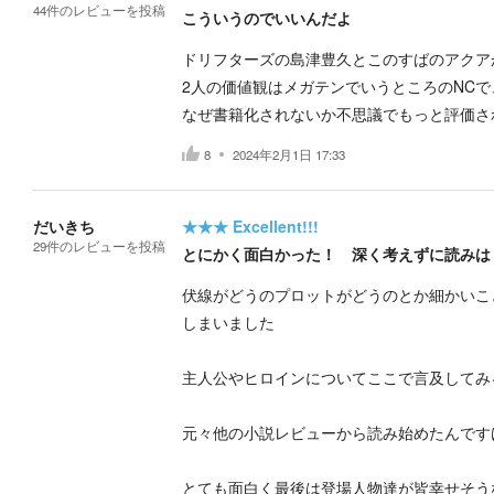
44
件の
レビューを投稿
こういうのでいいんだよ
ドリフターズの島津豊久とこのすばのアクア
2人の価値観はメガテンでいうところのNC
なぜ書籍化されないか不思議でもっと評価さ
8
2024年2月1日 17:33
だいきち
★★★
Excellent!!!
29
件の
レビューを投稿
とにかく面白かった！ 深く考えずに読みは
伏線がどうのプロットがどうのとか細かいこ
しまいました
主人公やヒロインについてここで言及してみ
元々他の小説レビューから読み始めたんです
とても面白く最後は登場人物達が皆幸せそう