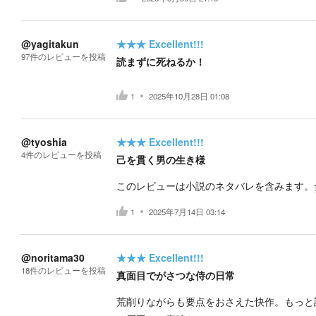
@yagitakun
★★★
Excellent!!!
97
件の
レビューを投稿
読まずに死ねるか！
1
2025年10月28日 01:08
@tyoshia
★★★
Excellent!!!
4
件の
レビューを投稿
己を貫く男の生き様
このレビューは小説のネタバレを含みます。
1
2025年7月14日 03:14
@noritama30
★★★
Excellent!!!
18
件の
レビューを投稿
真面目でがさつな侍の日常
荒削りながらも要点をおさえた快作。もっと