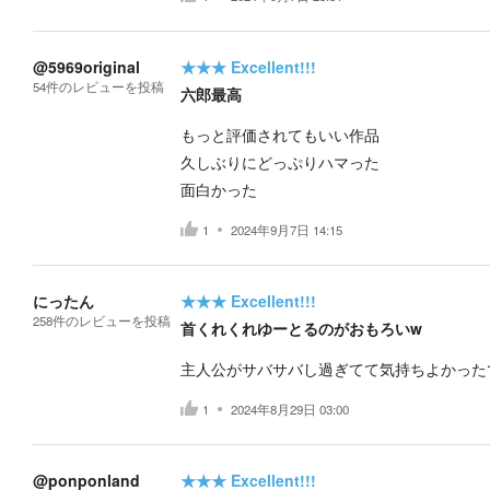
@5969original
★★★
Excellent!!!
54
件の
レビューを投稿
六郎最高
もっと評価されてもいい作品
久しぶりにどっぷりハマった
面白かった
1
2024年9月7日 14:15
にったん
★★★
Excellent!!!
258
件の
レビューを投稿
首くれくれゆーとるのがおもろいw
主人公がサバサバし過ぎてて気持ちよかった
1
2024年8月29日 03:00
@ponponland
★★★
Excellent!!!