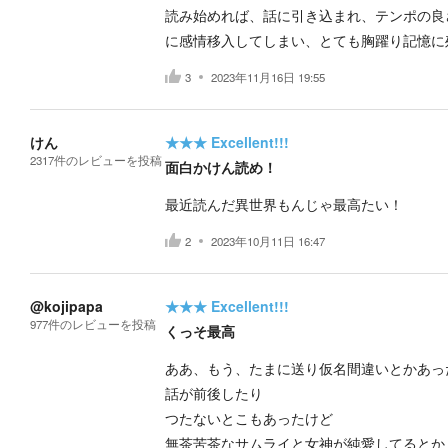
読み始めれば、話に引き込まれ、テンポの良
に感情移入してしまい、とても胸躍り記憶に
3
2023年11月16日 19:55
けん
★★★
Excellent!!!
2317
件の
レビューを投稿
面白かけん読め！
最近読んだ異世界もんじゃ最高たい！
2
2023年10月11日 16:47
@kojipapa
★★★
Excellent!!!
977
件の
レビューを投稿
くっそ最高
ああ、もう、たまに送り仮名間違いとかあっ
話が前後したり
つたないとこもあったけど
無茶苦茶なサムライと女神が純愛してるとか