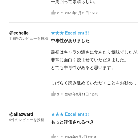
一周回って素晴らしい。
2
2025年1月19日 15:38
@echelle
★★★
Excellent!!!
116
件の
レビューを投稿
中毒性がありました
最初はキャラの濃さに食あたり気味でしたが
非常に面白く読ませていただきました。
とても中毒性があると思います。
しばらく読み進めていただくことをお勧めし
3
2024年9月11日 12:43
@allazward
★★★
Excellent!!!
9
件の
レビューを投稿
もっと評価されるべき
1
2024年9月7日 23:31