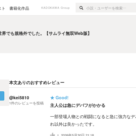
スト
書籍化作品
KADOKAWA Group
界でも規格外でした。【サムライ無双Web版】
界でも規格外でした。【サムライ無双Web版】
本文ありのおすすめレビュー
く
@kei5810
★
Good!
1
件の
レビューを投稿
主人公は急にデバフがかかる
一部登場人物との戦闘になると急に強力なデ
れ以外は良かったです。
2026年5月30日 21:18