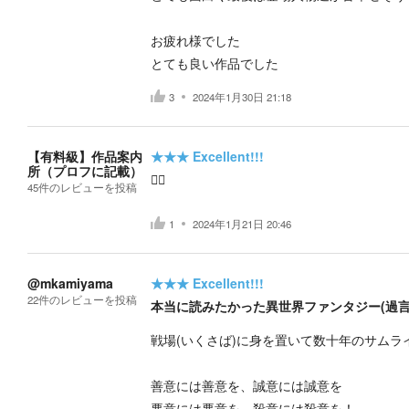
お疲れ様でした
とても良い作品でした
3
2024年1月30日 21:18
【有料級】作品案内
★★★
Excellent!!!
所（プロフに記載）
👍🏻
45
件の
レビューを投稿
1
2024年1月21日 20:46
@mkamiyama
★★★
Excellent!!!
22
件の
レビューを投稿
本当に読みたかった異世界ファンタジー(過言
戦場(いくさば)に身を置いて数十年のサムラ
善意には善意を、誠意には誠意を
悪意には悪意を、殺意には殺意を！