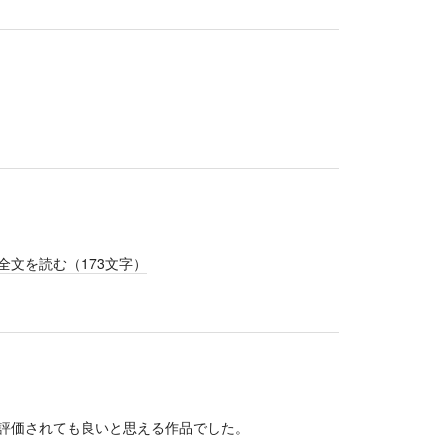
全文を読む（
173
文字）
評価されても良いと思える作品でした。