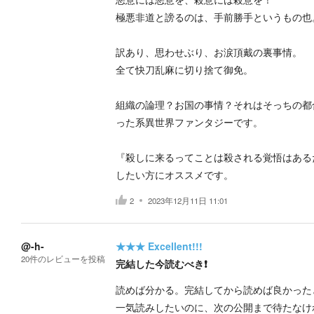
極悪非道と謗るのは、手前勝手というもの也
訳あり、思わせぶり、お涙頂戴の裏事情。
全て快刀乱麻に切り捨て御免。
組織の論理？お国の事情？それはそっちの都
った系異世界ファンタジーです。
『殺しに来るってことは殺される覚悟はある
したい方にオススメです。
2
2023年12月11日 11:01
@-h-
★★★
Excellent!!!
20
件の
レビューを投稿
完結した今読むべき❗
読めば分かる。完結してから読めば良かった
一気読みしたいのに、次の公開まで待たなけ