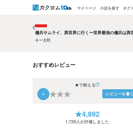
マイページ
小説を探す
ネク
傭兵サムライ、異世界に行く〜世界最強の傭兵は異世
傭兵サムライ、異世界に行く〜世界最強の傭兵は異世
キー太郎
おすすめレビュー
★で称える
★
★
★
レビューを書
★
4,892
1,729
人が評価しました