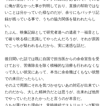
に俺が居なかった事が判明しており、直接の幇助ではな
いことは分かっていた様なのだが、余りにもバッチリ記
録が残っている事で、うちの協力関係を疑われたらし
い。
たぶん、映像記録として研究者達への遺産？…福音とし
て確り映る様に意識してやったんだろうが、それが原因
でこっちが疑われるんだから、実に迷惑な話だ。
後日聞いた話では既に自国で担当医からの余命宣告を受
けており、苦痛除去を除く積極的な治療も行われなくな
って久しい状況にあって、本当に余命幾ばくもない状態
での来日だったらしい。
その上で周囲にそれを気づかせないあの対応が出来てい
たのだから、大した精神力だとは思うが、出来れば他所
でやっていただきたかったと言うのが本音だ。
うちが選ばれた理由は、常時接続でストリーミング配信