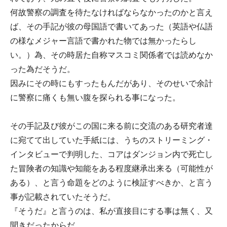
何故警察の調査を待たなければならなかったのかと言え
ば、その手記が彼の母国語で書いてあった（英語や仏語
の様なメジャー言語で書かれた物では無かったらし
い。）為、その時居た自称マスコミ関係者では読めなか
った為だそうだ。
因みにその時にもすったもんだがあり、そのせいで余計
に警察に痛くも無い腹を探られる事になった。
その手記及び彼がこの国に来る前に交流のある研究者達
に宛てて出していた手紙には、うちのストリーミング・
インタビューで判明した、コアはダンジョン内で死亡し
た冒険者の知識や知能をある程度継承出来る（可能性が
ある）、と言う命題をどのように検証すべきか、と言う
事が記載されていたそうだ。
『そうだ』と言うのは、私が直接目にする事は無く、又
聞きだったからだ。