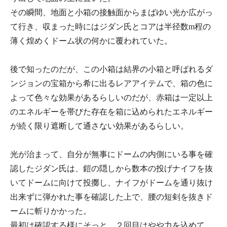
その瞬間、地面と小箱の接触面からまばゆい光か広がっ
て行き、収まった時にはジダン氏とコアは半径数m程の
薄く煌めくドーム状の何かに覆われていた。
後で知ったのだが、この小箱は結界の小箱と呼ばれるダ
ンジョンの宝箱から希に出るレアアイテムで、箱の色に
よって色々な効果があるらしいのだが、赤箱は一定以上
のエネルギーを帯びた存在を箱に込められたエネルギー
が続く限り遮断して通さない効果があるらしい。
光が治まって、自分が無事にドームの内側にいる事を確
認したジダン氏は、鎧の隠しから数本の投げナイフを抜
いてドームに向けて投擲し、ナイフがドームを通り抜け
出来ずに弾かれた事を確認した上で、腰の短剣を抜きド
ームに斬りかかった。
最初は確認する様にそっと、２回目はやや力を込めて、