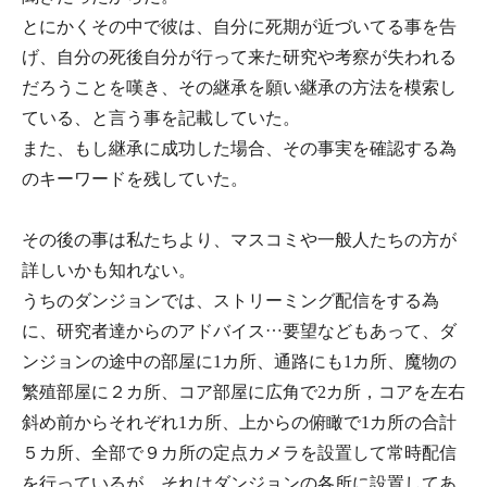
とにかくその中で彼は、自分に死期が近づいてる事を告
げ、自分の死後自分が行って来た研究や考察が失われる
だろうことを嘆き、その継承を願い継承の方法を模索し
ている、と言う事を記載していた。
また、もし継承に成功した場合、その事実を確認する為
のキーワードを残していた。
その後の事は私たちより、マスコミや一般人たちの方が
詳しいかも知れない。
うちのダンジョンでは、ストリーミング配信をする為
に、研究者達からのアドバイス…要望などもあって、ダ
ンジョンの途中の部屋に1カ所、通路にも1カ所、魔物の
繁殖部屋に２カ所、コア部屋に広角で2カ所，コアを左右
斜め前からそれぞれ1カ所、上からの俯瞰で1カ所の合計
５カ所、全部で９カ所の定点カメラを設置して常時配信
を行っているが、それはダンジョンの各所に設置してあ