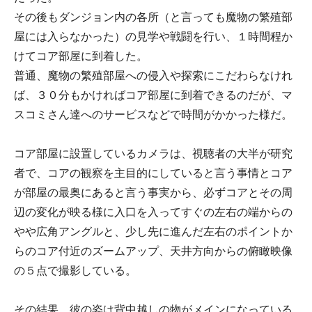
その後もダンジョン内の各所（と言っても魔物の繁殖部
屋には入らなかった）の見学や戦闘を行い、１時間程か
けてコア部屋に到着した。
普通、魔物の繁殖部屋への侵入や探索にこだわらなけれ
ば、３０分もかければコア部屋に到着できるのだが、マ
スコミさん達へのサービスなどで時間がかかった様だ。
コア部屋に設置しているカメラは、視聴者の大半が研究
者で、コアの観察を主目的にしていると言う事情とコア
が部屋の最奥にあると言う事実から、必ずコアとその周
辺の変化が映る様に入口を入ってすぐの左右の端からの
やや広角アングルと、少し先に進んだ左右のポイントか
らのコア付近のズームアップ、天井方向からの俯瞰映像
の５点で撮影している。
その結果、彼の姿は背中越しの物がメインになっている