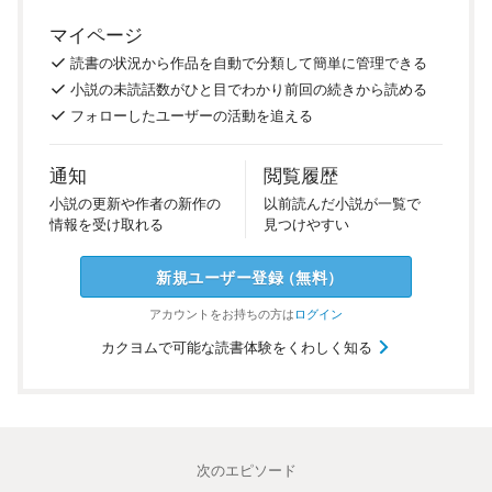
マイページ
読書の
状況
から
作品を
自動で
分類
して
簡単に
管理
できる
小説の
未読話数が
ひと目で
わかり
前回の
続き
から
読める
フォロー
した
ユーザーの
活動を
追える
通知
閲覧履歴
小説の
更新や
作者の
新作の
以前
読んだ
小説が
一覧で
情報を
受け
取れる
見つけ
やすい
新規ユーザー
登録
（
無料
）
アカウントを
お持ちの方は
ログイン
カクヨムで可能な読書体験をくわしく知る
次のエピソード