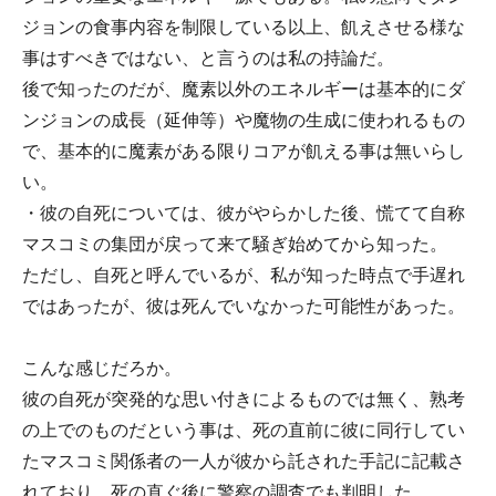
ジョンの食事内容を制限している以上、飢えさせる様な
事はすべきではない、と言うのは私の持論だ。
後で知ったのだが、魔素以外のエネルギーは基本的にダ
ンジョンの成長（延伸等）や魔物の生成に使われるもの
で、基本的に魔素がある限りコアが飢える事は無いらし
い。
・彼の自死については、彼がやらかした後、慌てて自称
マスコミの集団が戻って来て騒ぎ始めてから知った。
ただし、自死と呼んでいるが、私が知った時点で手遅れ
ではあったが、彼は死んでいなかった可能性があった。
こんな感じだろか。
彼の自死が突発的な思い付きによるものでは無く、熟考
の上でのものだという事は、死の直前に彼に同行してい
たマスコミ関係者の一人が彼から託された手記に記載さ
れており、死の直ぐ後に警察の調査でも判明した。