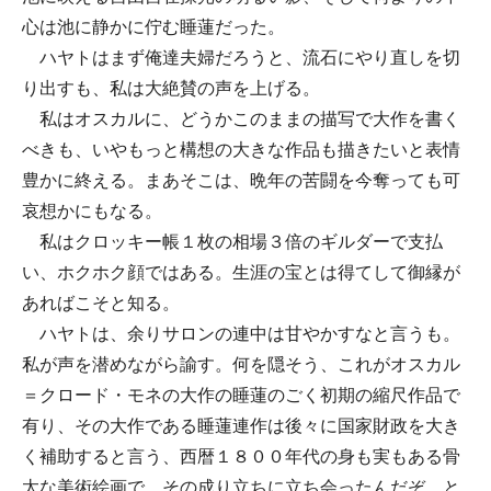
心は池に静かに佇む睡蓮だった。
ハヤトはまず俺達夫婦だろうと、流石にやり直しを切
り出すも、私は大絶賛の声を上げる。
私はオスカルに、どうかこのままの描写で大作を書く
べきも、いやもっと構想の大きな作品も描きたいと表情
豊かに終える。まあそこは、晩年の苦闘を今奪っても可
哀想かにもなる。
私はクロッキー帳１枚の相場３倍のギルダーで支払
い、ホクホク顔ではある。生涯の宝とは得てして御縁が
あればこそと知る。
ハヤトは、余りサロンの連中は甘やかすなと言うも。
私が声を潜めながら諭す。何を隠そう、これがオスカル
＝クロード・モネの大作の睡蓮のごく初期の縮尺作品で
有り、その大作である睡蓮連作は後々に国家財政を大き
く補助すると言う、西暦１８００年代の身も実もある骨
太な美術絵画で、その成り立ちに立ち会ったんだぞ、と