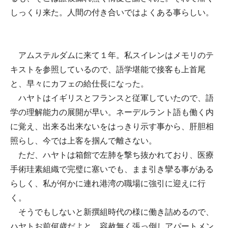
しっくり来た。人間の付き合いではよくある事らしい。
アムステルダムに来て１年。私スイレンはメモリのテ
キストを参照しているので、語学堪能で接客も上首尾
と、早々にカフェの給仕長になった。
ハヤトはイギリスとフランスと従軍していたので、語
学の理解能力の展開が早い。ネーデルラント語も働く内
に覚え、出来る出来ないをはっきり示す事から、肝胆相
照らし、今では上客を掴んで離さない。
ただ、ハヤトは箱館で左肺を撃ち抜かれており、医療
手術珪素組織で完璧に塞いでも、まま引き攣る事がある
らしく、私が何かに連れ港湾の職場に強引に迎えに行
く。
そうでもしないと新撰組時代の様に働き詰めるので、
ハヤトお前何歳だよと、容赦無く張っ倒しアパートメン