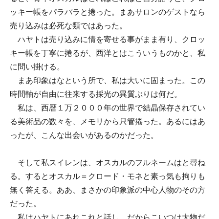
ッキー帳をパラパラと捲った。まあサロンのゲストなら
売り込みは必死な類ではあった。
ハヤトは売り込みに情を寄せる事がまま有り、クロッ
キー帳を丁寧に捲るが、西洋とはこういうものかと、私
に問い掛ける。
まあ印象はなという所で、私は大いに固まった。この
時間軸が自由に往来する採光の異質ぶりは何だ。
私は、西暦１万２０００年の世界で結晶保存されてい
る美術品の数々を、メモリから只管捲った。あるにはあ
ったが、こんな出会いがあるのかだった。
そして私スイレンは、オスカルのフルネームはと尋ね
る。するとオスカル＝クロード・モネと素っ気も拘りも
無く答える。ああ、まさかの印象派の中心人物のその方
だった。
私はハヤトにあれこれと話し、だからこいつは大物だ