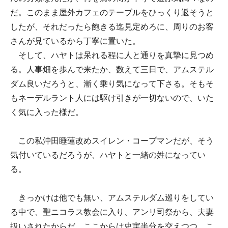
だ。このまま屋外カフェのテーブルをひっくり返そうと
したが、それだったら飽きる迄見定めろに、周りのお客
さんが見ているから丁寧に置いた。
そして、ハヤトは呆れる程に人と通りを真摯に見つめ
る。人事畑を歩んで来たか、数えて三日で、アムステル
ダム良いだろうと、漸く乗り気になって下さる。そもそ
もネーデルラント人には駆け引きが一切ないので、いた
く気に入った様だ。
この私沖田睡蓮改めスイレン・コープマンだが、そう
気付いているだろうが、ハヤトと一緒の姓になってい
る。
きっかけは他でも無い、アムステルダム巡りをしてい
る中で、聖ニコラス教会に入り、アンリ司祭から、夫妻
扱いされたからだ。ここからは史実半分を交えつつ、こ