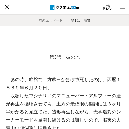
前のエピソード
――
第2話 清貧
第3話 彼の地
あの時、箱館で土方歳三がほぼ致死したのは、西暦１
８６９年６月２０日。
収容したマシナリィのマニューバー・アルフィーの造
形再生を循環させても、土方の最低限の復調には３ヶ月
半かかると見立てた。造形再生しながら、光学迷彩のシ
ーカーモードを展開し続けるのは難しいので、蝦夷の大
雪山中腹洞窟に隠遁させた。