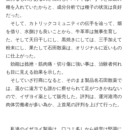
種を入れていたからと、成分分析では種子の状況は良好
だった。
そして、カトリックコミュニティの伝手を辿って、畑
を借り、水捌けも良いことから、牛革草は無事生育し
た。そして天日干しにし、黒焼きにしては、三手加えて
粉末にし、果たして石田散薬は、オリジナルに近いもの
に仕上がった。
効能は捻挫・筋肉痛・切り傷に強い事は、治験者何れ
も目に見える効果を示した。
そしていざ行商になると、そのまま製品名石田散薬で
は、遥かに遠方でも誰かに察せられて足がつきかねない
ので、イザヨイ薬として販売した。評判は、運河港湾の
肉体労働者が多い為か、上首尾の評判を上げて行った。
私達のイザヨイ製薬は、口コミ多しから経営は堅調に