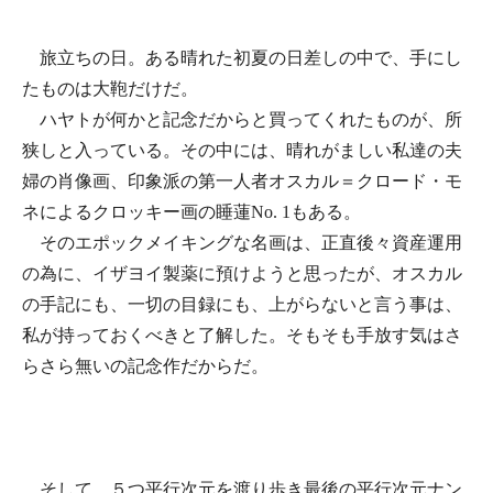
旅立ちの日。ある晴れた初夏の日差しの中で、手にし
たものは大鞄だけだ。
ハヤトが何かと記念だからと買ってくれたものが、所
狭しと入っている。その中には、晴れがましい私達の夫
婦の肖像画、印象派の第一人者オスカル＝クロード・モ
ネによるクロッキー画の睡蓮No. 1もある。
そのエポックメイキングな名画は、正直後々資産運用
の為に、イザヨイ製薬に預けようと思ったが、オスカル
の手記にも、一切の目録にも、上がらないと言う事は、
私が持っておくべきと了解した。そもそも手放す気はさ
らさら無いの記念作だからだ。
そして、５つ平行次元を渡り歩き最後の平行次元ナン