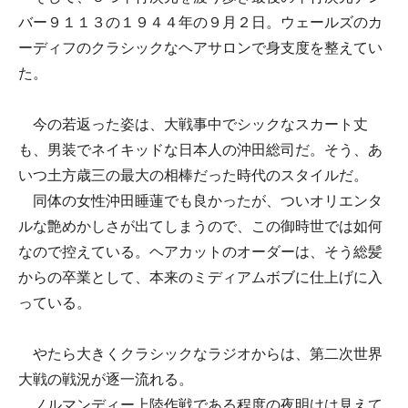
バー９１１３の１９４４年の９月２日。ウェールズのカ
ーディフのクラシックなヘアサロンで身支度を整えてい
た。
今の若返った姿は、大戦事中でシックなスカート丈
も、男装でネイキッドな日本人の沖田総司だ。そう、あ
いつ土方歳三の最大の相棒だった時代のスタイルだ。
同体の女性沖田睡蓮でも良かったが、ついオリエンタ
ルな艶めかしさが出てしまうので、この御時世では如何
なので控えている。ヘアカットのオーダーは、そう総髪
からの卒業として、本来のミディアムボブに仕上げに入
っている。
やたら大きくクラシックなラジオからは、第二次世界
大戦の戦況が逐一流れる。
ノルマンディー上陸作戦である程度の夜明けは見えて