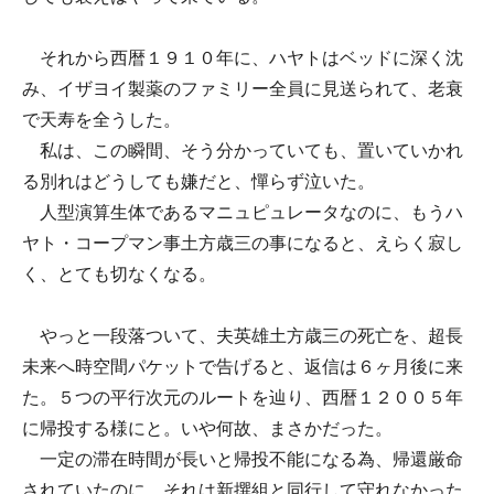
それから西暦１９１０年に、ハヤトはベッドに深く沈
み、イザヨイ製薬のファミリー全員に見送られて、老衰
で天寿を全うした。
私は、この瞬間、そう分かっていても、置いていかれ
る別れはどうしても嫌だと、憚らず泣いた。
人型演算生体であるマニュピュレータなのに、もうハ
ヤト・コープマン事土方歳三の事になると、えらく寂し
く、とても切なくなる。
やっと一段落ついて、夫英雄土方歳三の死亡を、超長
未来へ時空間パケットで告げると、返信は６ヶ月後に来
た。５つの平行次元のルートを辿り、西暦１２００５年
に帰投する様にと。いや何故、まさかだった。
一定の滞在時間が長いと帰投不能になる為、帰還厳命
されていたのに、それは新撰組と同行して守れなかった