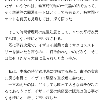
だが。いやそれは、垂直時間軸の一元論の話であって、
そう超演算の回避ルートはどうしても有ると、時空間パ
ケットを何度も見返しては、深く悟った。
そして時間管理局の厳重注意として、５つの平行次元
で活躍しない様にと言い渡される。
既に平行次元で、イザヨイ製薬と言うサクセスストー
リーを描いたと言うのに、何故触れないのだろう。そこ
は仁有りきから大目に見られたと言う事か。
私は、本来の時間管理局に復職する為に、東洋の実家
に戻る名目で、イザヨイ製薬を重役達に委ねた。
一言添えたのは、どうしても欧州で大きな戦争が起こ
るであろうけど、イザヨイ薬の鎮痛薬の販売は偏る事が
なき様にと、厳しく言い渡した。