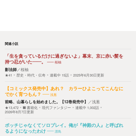
関連小説
「生を貪っているだけに過ぎないよ」幕末、京に赤い髪を
持つ忍がいた――。
桜柚
影法師
／
桜柚
★41
歴史・時代・伝奇
連載中
15
話
2025年6月30日更新
【コミックス発売中】あれ？ カラーひよこってこんなに
でかく育つもん？
浅葱
前略、山暮らしを始めました。【12巻発売中】
／
浅葱
★13,472
書籍化
現代ファンタジー
連載中
1,002
話
2026年8月7日更新
ボッチじゃなくてソロプレイ。俺が『神殿の人』と呼ばれ
るようになったわけ
漂鳥