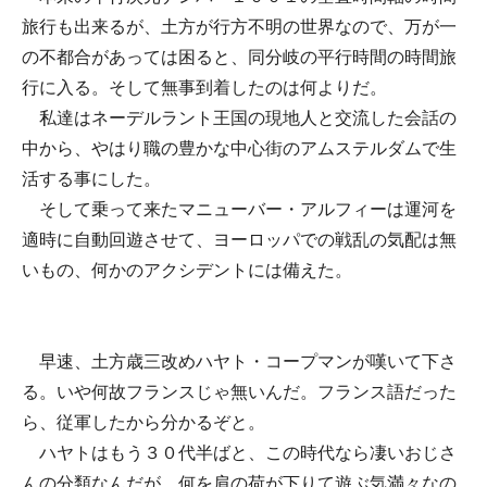
旅行も出来るが、土方が行方不明の世界なので、万が一
の不都合があっては困ると、同分岐の平行時間の時間旅
行に入る。そして無事到着したのは何よりだ。
私達はネーデルラント王国の現地人と交流した会話の
中から、やはり職の豊かな中心街のアムステルダムで生
活する事にした。
そして乗って来たマニューバー・アルフィーは運河を
適時に自動回遊させて、ヨーロッパでの戦乱の気配は無
いもの、何かのアクシデントには備えた。
早速、土方歳三改めハヤト・コープマンが嘆いて下さ
る。いや何故フランスじゃ無いんだ。フランス語だった
ら、従軍したから分かるぞと。
ハヤトはもう３０代半ばと、この時代なら凄いおじさ
んの分類なんだが、何を肩の荷が下りて遊ぶ気満々なの