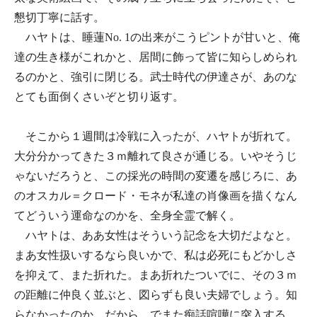
懇切丁寧に話す。
ハヤトは、睡蓮No. 1の出来がこうピントが甘いと、俺
達の生き様がこれかと、居間に飾って皆に知らしめられ
るのかと、強引に閉じる。武士時代の伊達さが、あのな
とても面倒くさいぞと切り返す。
そこから１週間は冷戦に入ったが、ハヤトが折れて。
大分分かってきた３ｍ離れて良さが通じる。いやそうじ
ゃないだろうと、この採光の時間の変遷を感じろに、あ
のオスカル＝クロード・モネが私達の肖像画を描くなん
てどういう運命なのかを、全身全霊で解く。
ハヤトは、ああ女性はそういう記念を大切だよなと。
まあ女性扱いするなら良いかで、私は必死にもどかしさ
を抑えて、また折れた。まあ折れたついでに、その３ｍ
の距離に仲良く並ぶと、図らずも良い夫婦でしょう。知
らなかったのか。だから、でまた痴話喧嘩に突入する