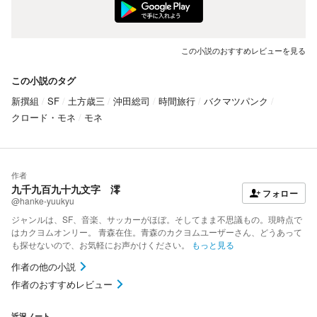
この小説のおすすめレビューを見る
この小説のタグ
新撰組
SF
土方歳三
沖田総司
時間旅行
バクマツパンク
クロード・モネ
モネ
作者
九千九百九十九文字 澪
フォロー
@hanke-yuukyu
ジャンルは、SF、音楽、サッカーがほぼ。そしてまま不思議もの。現時点で
はカクヨムオンリー。 青森在住。青森のカクヨムユーザーさん、どうあって
も探せないので、お気軽にお声かけください。
もっと見る
作者の他の小説
作者のおすすめレビュー
近況ノート