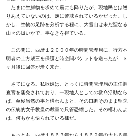
たまに生鮮物を求めて麓にも降りたが、現地民とは巡
りあえていないのは、逆に警戒されているかだった。し
かし、生物の足跡を分析する程に、大雪山は未だ聖なる
山々の扱いかで、事なきを得ている。
この間に、西暦１２０００年の時間管理局に、行方不
明者の土方歳三を保護と時空間パケットを送ったが、３
ヶ月後に回答が漸く来た。
さてになる。私歌姫は、とっくに時間管理局の主任調
査官を罷免されており、一現地人としての救命活動なら
ば、至極当然の事と構わんよと、その口調そのまま聖院
の伝統的女子教皇の裁量で只管恐縮した。その構わんよ
は、何もかも悟られている様だ。
もっとも。西暦１８６３年から１８６９年の大凡６年