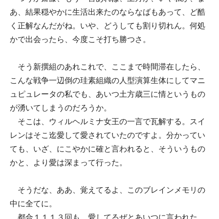
あ、結果穏やかに生活出来たのならなばもあって、ど酷
く正解なんだがね。いや、どうしても割り切れん。何処
かで出会ったら、今度こそ打ち勝つさ。
そう新撰組のあれこれで、ここまで時間滞在したら、
こんな戦争一辺倒の珪素組織の人型演算生体にしてマニ
ュピュレータの私でも、あいつ土方歳三に情というもの
が湧いてしまうのだろうか。
そこは、ウィルヘルミナ女王の一言で瓦解する。スイ
レンはそこ迄愛して愛されていたのですよ。分かってい
ても、いざ、にこやかに確と言われると、そういうもの
かと、より愛は深まって行った。
そうだな、ああ、覚えてるよ、このブレインメモリの
中に全てに。
都合１１１３回も、愛してるぜとあいつに言われた。