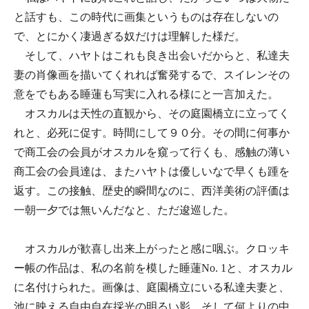
と話すも、この時代に画集というものは存在しないの
で、とにかく凄過ぎる奴だけは理解した様だ。
そして、ハヤトはこれも良き出会いだからと、私達夫
妻の肖像画を描いてくれれば奮発するで、スイレンその
意をでもある睡蓮も写実に入れる様にと一言加えた。
オスカルは天性の直観から、その庭園橋立に立ってく
れと、必死に促す。時間にして９０分。その間に何事か
で商工会の会員がオスカルを窺って行くも、感触の薄い
商工会の会員達は、またハヤトは優しいなで早くも踵を
返す。この接触、歴史的瞬間なのに、西洋美術の評価は
一朝一夕では無いんだなと、ただ逡巡した。
オスカルが歓喜し出来上がったと感に咽ぶ。クロッキ
ー帳の作品は、私の名前を模した睡蓮No. 1と、オスカル
に名付けられた。画像は、庭園橋立にいる私達夫妻と、
池に映える自由自在採光の明るい影、そして何よりの中