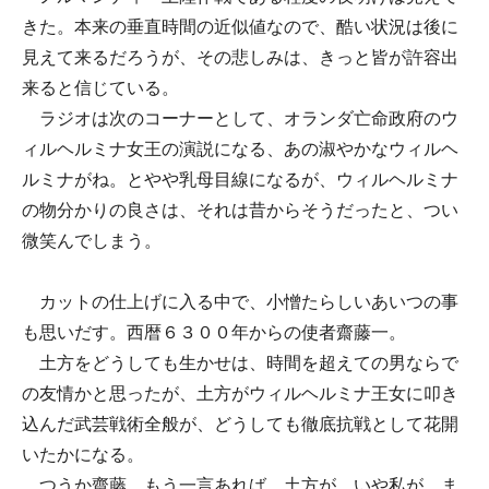
きた。本来の垂直時間の近似値なので、酷い状況は後に
見えて来るだろうが、その悲しみは、きっと皆が許容出
来ると信じている。
ラジオは次のコーナーとして、オランダ亡命政府のウ
ィルヘルミナ女王の演説になる、あの淑やかなウィルヘ
ルミナがね。とやや乳母目線になるが、ウィルヘルミナ
の物分かりの良さは、それは昔からそうだったと、つい
微笑んでしまう。
カットの仕上げに入る中で、小憎たらしいあいつの事
も思いだす。西暦６３００年からの使者齋藤一。
土方をどうしても生かせは、時間を超えての男ならで
の友情かと思ったが、土方がウィルヘルミナ王女に叩き
込んだ武芸戦術全般が、どうしても徹底抗戦として花開
いたかになる。
つうか齋藤、もう一言あれば、土方が、いや私が、ま