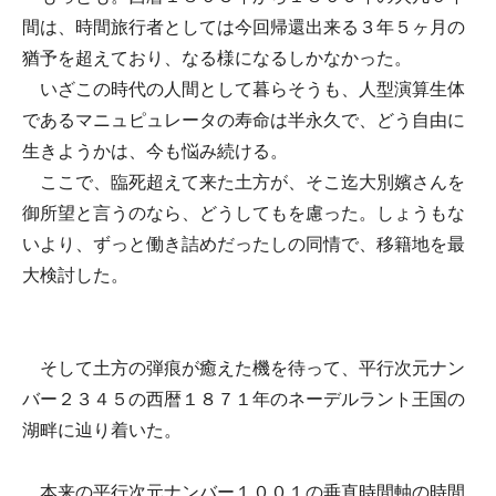
間は、時間旅行者としては今回帰還出来る３年５ヶ月の
猶予を超えており、なる様になるしかなかった。
いざこの時代の人間として暮らそうも、人型演算生体
であるマニュピュレータの寿命は半永久で、どう自由に
生きようかは、今も悩み続ける。
ここで、臨死超えて来た土方が、そこ迄大別嬪さんを
御所望と言うのなら、どうしてもを慮った。しょうもな
いより、ずっと働き詰めだったしの同情で、移籍地を最
大検討した。
そして土方の弾痕が癒えた機を待って、平行次元ナン
バー２３４５の西暦１８７１年のネーデルラント王国の
湖畔に辿り着いた。
本来の平行次元ナンバー１００１の垂直時間軸の時間