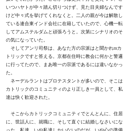
いつハヤトが中々踏ん切りつけず、見た目夫婦なんです
けど中々式を挙げてくれなくと。二人の親が今は解散し
ている連合東インド会社に在籍していたので、心機一転
してアムステルダムと頑張ろうと。次第にシナリオのそ
の気になっていた。
そしてアンリ司祭は、あなた方の宗派はと聞かれmカ
トリックですと答える。京都在住時に教会に何かと警邏
に行ってたので、まあ唯一の宗派であるには違いなかっ
た。
ネーデルラントはプロテスタントが多いので、そこは
カトリックのコミュニティのより正しき一員として、私
達は快く歓迎された。
そこからカトリックコミュニティでとんとんに、住居
に、世話人に、就職に、そして直ぐに結婚しなさいにな
った。私達、いや私達しかいないのだが。いや心の準備