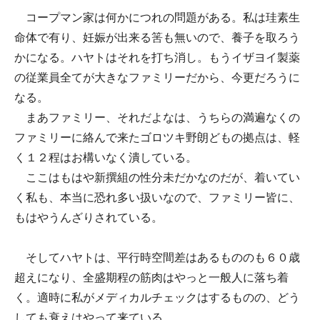
コープマン家は何かにつれの問題がある。私は珪素生
命体で有り、妊娠が出来る筈も無いので、養子を取ろう
かになる。ハヤトはそれを打ち消し。もうイザヨイ製薬
の従業員全てが大きなファミリーだから、今更だろうに
なる。
まあファミリー、それだよなは、うちらの満遍なくの
ファミリーに絡んで来たゴロツキ野朗どもの拠点は、軽
く１２程はお構いなく潰している。
ここはもはや新撰組の性分未だかなのだが、着いてい
く私も、本当に恐れ多い扱いなので、ファミリー皆に、
もはやうんざりされている。
そしてハヤトは、平行時空間差はあるもののも６０歳
超えになり、全盛期程の筋肉はやっと一般人に落ち着
く。適時に私がメディカルチェックはするものの、どう
しても衰えはやって来ている。