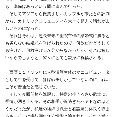
も、準備はあっという間に進んで行った。
そしてアジアから微笑ましいカップルが来たとの評判
から、カトリックコミュニティを大きく超えて晴れがま
しいものになった。
それはそれは、超長未来の聖院主催の結婚式に勝ると
も劣らない結婚式を挙げられたので、何故だかどうして
も泣けた。何故泣けるか分からなかったが、それは嬉し
いからでしょうと、皆々にとても親身に祝福される。
西暦１１７３５年に人型演算生体のマニュピュレータ
として生を受けて、ほぼ戦争しかしていないのに、戦い
こそが普通だと感じていた。
そして今回任務を逸脱し、特定の小うるさい武士に、
愛情が湧き上がる。その相手が近過ぎたハヤトなのはど
うかだったが、私達の経緯は戦士と看護婦に体良く収ま
るも、そこは誰彼漏れ無く情愛と諭された。それで漸く