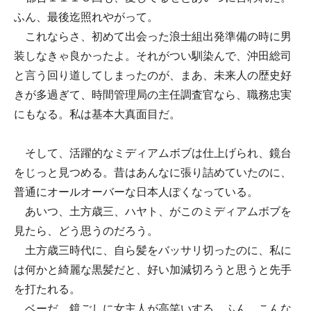
ふん、最後迄照れやがって。
これならさ、初めて出会った浪士組出発準備の時に男
装しなきゃ良かったよ。それがつい馴染んで、沖田総司
と言う回り道してしまったのが、まあ、未来人の歴史好
きが多過ぎて、時間管理局の主任調査官なら、職務忠実
にもなる。私は基本大真面目だ。
そして、活躍的なミディアムボブは仕上げられ、鏡台
をじっと見つめる。昔はあんなに張り詰めていたのに、
普通にオールオーバーな日本人ぽくなっている。
あいつ、土方歳三、ハヤト、がこのミディアムボブを
見たら、どう思うのだろう。
土方歳三時代に、自ら髪をバッサリ切ったのに、私に
は何かと綺麗な黒髪だと、好い加減切ろうと思うと先手
を打たれる。
ベーだ。鏡ごしに女主人が高笑いする。ふん、こんな