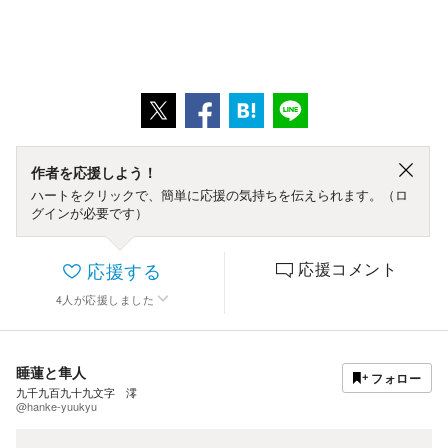
作者を応援しよう！
ハートをクリックで、簡単に応援の気持ちを伝えられます。（ロ
グインが必要です）
応援する
応援コメント
4
人
が応援しました
睡蓮と隼人
フォロー
九千九百九十九文字 澪
@hanke-yuukyu