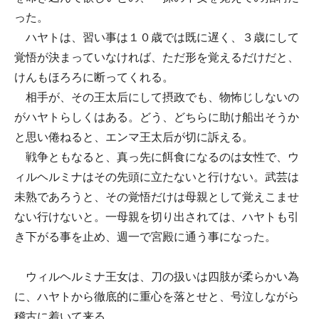
った。
ハヤトは、習い事は１０歳では既に遅く、３歳にして
覚悟が決まっていなければ、ただ形を覚えるだけだと、
けんもほろろに断ってくれる。
相手が、その王太后にして摂政でも、物怖じしないの
がハヤトらしくはある。どう、どちらに助け船出そうか
と思い倦ねると、エンマ王太后が切に訴える。
戦争ともなると、真っ先に餌食になるのは女性で、ウ
ィルヘルミナはその先頭に立たないと行けない。武芸は
未熟であろうと、その覚悟だけは母親として覚えこませ
ない行けないと。一母親を切り出されては、ハヤトも引
き下がる事を止め、週一で宮殿に通う事になった。
ウィルヘルミナ王女は、刀の扱いは四肢が柔らかい為
に、ハヤトから徹底的に重心を落とせと、号泣しながら
稽古に着いて来る。