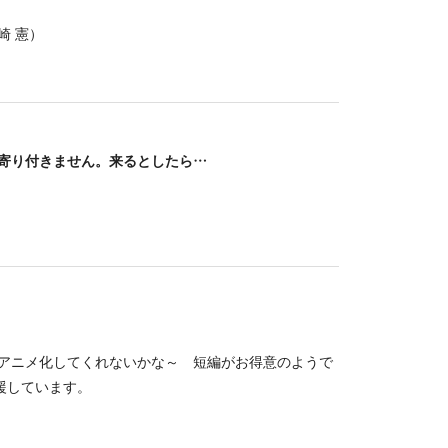
崎 憲）
寄り付きません。来るとしたら…
アニメ化してくれないかな～ 短編がお得意のようで
援しています。