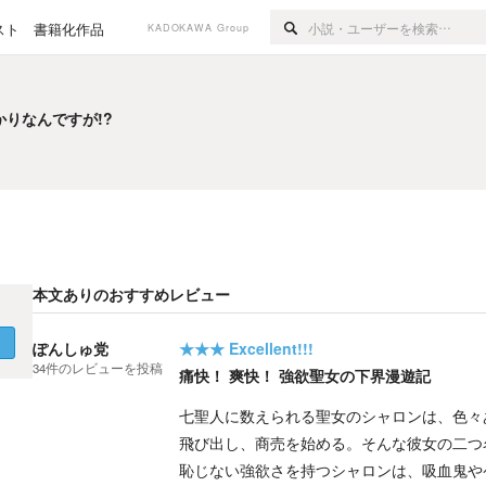
スト
書籍化作品
KADOKAWA Group
りなんですが!?
りなんですが!?
本文ありのおすすめレビュー
く
ぽんしゅ党
★★★
Excellent!!!
34
件の
レビューを投稿
痛快！ 爽快！ 強欲聖女の下界漫遊記
七聖人に数えられる聖女のシャロンは、色々
飛び出し、商売を始める。そんな彼女の二つ
恥じない強欲さを持つシャロンは、吸血鬼や