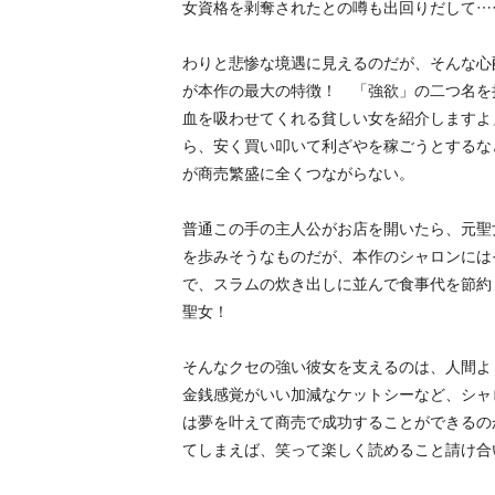
女資格を剥奪されたとの噂も出回りだして…
わりと悲惨な境遇に見えるのだが、そんな心
が本作の最大の特徴！ 「強欲」の二つ名を
血を吸わせてくれる貧しい女を紹介しますよ
ら、安く買い叩いて利ざやを稼ごうとするな
が商売繁盛に全くつながらない。
普通この手の主人公がお店を開いたら、元聖
を歩みそうなものだが、本作のシャロンには
で、スラムの炊き出しに並んで食事代を節約
聖女！
そんなクセの強い彼女を支えるのは、人間よ
金銭感覚がいい加減なケットシーなど、シャ
は夢を叶えて商売で成功することができるの
てしまえば、笑って楽しく読めること請け合