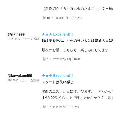
（新作紹介「カクヨム金のたまご」／文＝柿
10
2023年8月18日 17:16
@nain999
★★★
Excellent!!!
212
件の
レビューを投稿
類は友を呼ぶ。クセの強い人には普通の人は
類友のお話。こちらも、楽しみにしてます
5
2023年7月23日 18:42
@kawakami55
★★★
Excellent!!!
905
件の
レビューを投稿
スタートは良い感じ
場面のエズラが目に浮かびます。 どっかが
すが100話くらいまで行けませんか？？ 応
5
2023年7月3日 12:19