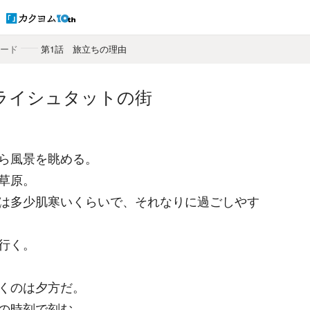
ソード
――
第1話 旅立ちの理由
ライシュタットの街
ら風景を眺める。
草原。
は多少肌寒いくらいで、それなりに過ごしやす
行く。
くのは夕方だ。
の時刻で刻む。