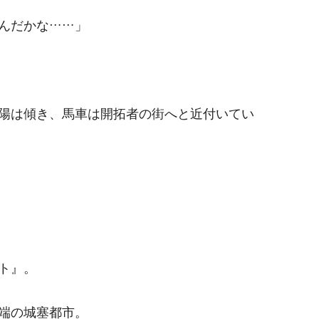
んだかな……」
陽は傾き、馬車は開拓者の街へと近付いてい
ト』。
端の城塞都市。