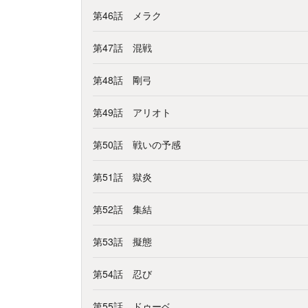
第46話 メラク
第47話 混戦
第48話 剛弓
第49話 アリオト
第50話 戦いの予感
第51話 獄炎
第52話 集結
第53話 擬態
第54話 忍び
第55話 ドゥーベ