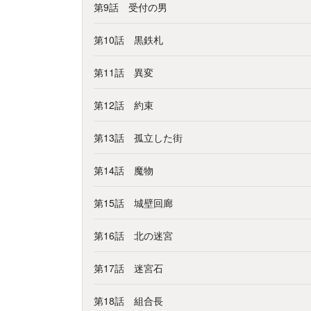
第9話 受付の男
第10話 黒鉄札
第11話 異変
第12話 約束
第13話 孤立した街
第14話 魔物
第15話 城壁回廊
第16話 北の迷宮
第17話 迷宮石
第18話 組合長