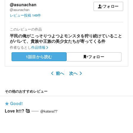
@asunachan
フォロー
@asunachan
レビュー投稿
149
件
このレビューの作品
平民の俺がこっそりつよつよモンスタを狩り続けていること
がバレて、貴族や王族の美少女たちが寄ってくる件
作者
なるとし
作品情報
1話目から読む
フォロー
前へ
次へ
その他のおすすめレビュー
★
Good!
Love It!!? 🥰
@katana77