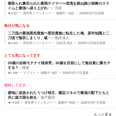
寝取られ裏切られた最弱テイマー〜逆境を跳ね除け相棒のスラ
イムと最強へ成り上がれ…
／
月鈴
★
3,027
異世界ファンタジー
連載中
116
話
2026年8月7日
更新
毎日が気になる
二刀流の最強悪役貴族〜悪役貴族に転生した俺、原作知識と二
刀流で無双しまくり、破…
／
楠木湊人
★
4,645
異世界ファンタジー
完結済
45
話
2025年12月28日
更新
とても気になってます
29歳の自称モテナイ独身男。30歳を目前にして無自覚に爆モテ
する？
／
柳楽
★
1,589
ラブコメ
連載中
19
話
2025年5月17日
更新
期待してます
僻地に追放されたうつけ領主、鑑定スキルで最強の配下たちと
共に超大国を創る
／
瀬戸夏樹
★
14,558
異世界ファンタジー
連載中
190
話
2026年8月1日
更新
もっと見る