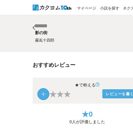
マイページ
小説を探す
ネク
影の街
影の街
霧嶌十四郎
おすすめレビュー
★で称える
★
★
★
レビューを書
★
0
0
人が評価しました