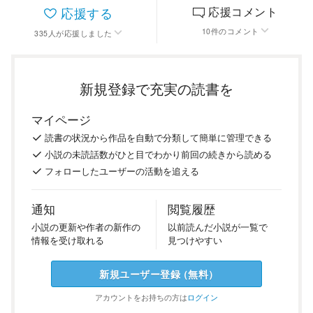
応援する
応援コメント
10
件
のコメント
335
人
が応援しました
新規登録で充実の読書を
マイページ
読書の
状況
から
作品を
自動で
分類
して
簡単に
管理
できる
小説の
未読話数が
ひと目で
わかり
前回の
続き
から
読める
フォロー
した
ユーザーの
活動を
追える
通知
閲覧履歴
小説の
更新や
作者の
新作の
以前
読んだ
小説が
一覧で
情報を
受け
取れる
見つけ
やすい
新規ユーザー
登録
（
無料
）
アカウントを
お持ちの方は
ログイン