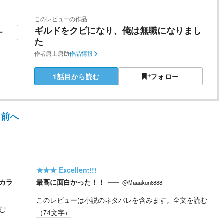
このレビューの作品
ギルドをクビになり、俺は無職になりまし
ー
た
作者
唐土唐助
作品情報
1話目から読む
フォロー
前へ
★★★
Excellent!!!
カラ
最高に面白かった！！
@Maaakun8888
このレビューは小説のネタバレを含みます。
全文を読む
む
（
74
文字）