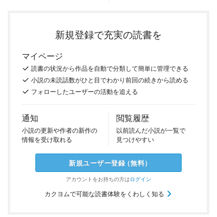
新規登録で充実の読書を
マイページ
読書の
状況
から
作品を
自動で
分類
して
簡単に
管理
できる
小説の
未読話数が
ひと目で
わかり
前回の
続き
から
読める
フォロー
した
ユーザーの
活動を
追える
通知
閲覧履歴
小説の
更新や
作者の
新作の
以前
読んだ
小説が
一覧で
情報を
受け
取れる
見つけ
やすい
新規ユーザー
登録
（
無料
）
アカウントを
お持ちの方は
ログイン
カクヨムで可能な読書体験をくわしく知る