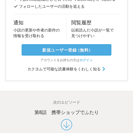
フォロー
した
ユーザーの
活動を
追える
通知
閲覧履歴
小説の
更新や
作者の
新作の
以前
読んだ
小説が
一覧で
情報を
受け
取れる
見つけ
やすい
新規ユーザー
登録
（
無料
）
アカウントを
お持ちの方は
ログイン
カクヨムで可能な読書体験をくわしく知る
次のエピソード
第8話 携帯ショップでふたり