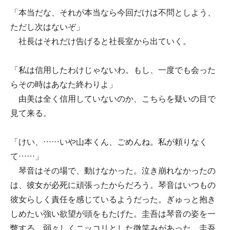
「本当だな、それが本当なら今回だけは不問としよう、
ただし次はないぞ」
社長はそれだけ告げると社長室から出ていく。
「私は信用したわけじゃないわ。もし、一度でも会った
らその時はあなた終わりよ」
由美は全く信用していないのか、こちらを疑いの目で
見て来る。
「けい、……いや山本くん、ごめんね。私が頼りなく
て……」
琴音はその場で、動けなかった。泣き崩れなかったの
は、彼女が必死に頑張ったからだろう。琴音はいつもの
彼女らしく責任を感じているようだった。ぎゅっと抱き
しめたい強い欲望が頭をもたげた。圭吾は琴音の姿を一
瞥する。弱々しくニッコリとした微笑みがあった。圭吾