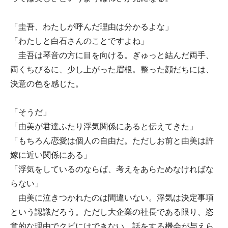
「圭吾、わたしが呼んだ理由は分かるよな」
「わたしと白石さんのことですよね」
圭吾は琴音の方に目を向ける。ぎゅっと結んだ両手、
両くちびるに、少し上がった眉根。整った顔だちには、
決意の色を感じた。
「そうだ」
「由美が君達ふたり浮気関係にあると伝えてきた」
「もちろん恋愛は個人の自由だ。ただしお前と由美は許
嫁に近い関係にある」
「浮気をしているのならば、考えをあらためなければな
らない」
由美に泣きつかれたのは間違いない。浮気は決定事項
という認識だろう。ただし大企業の社長である限り、恣
意的な理由でクビにはできない。話をする機会が与えら