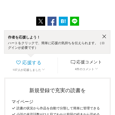
作者を応援しよう！
ハートをクリックで、簡単に応援の気持ちを伝えられます。（ロ
グインが必要です）
応援する
応援コメント
4
件
のコメント
107
人
が応援しました
新規登録で充実の読書を
マイページ
読書の
状況
から
作品を
自動で
分類
して
簡単に
管理
できる
小説の
未読話数が
ひと目で
わかり
前回の
続き
から
読める