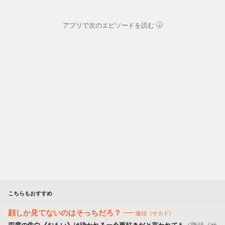
アプリで次のエピソードを読む
こちらもおすすめ
顔しか見てないのはそっちだろ？
隆頭《サカド》
四度の告白《おもい》は砕かれるー今更好きだと言われても
／
隆頭《サ