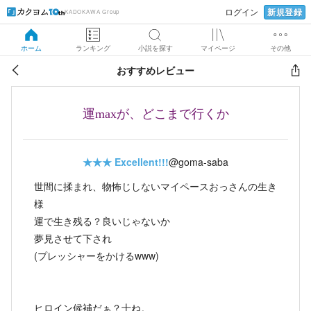
新規登録
ログイン
KADOKAWA Group
ホーム
ランキング
小説を探す
マイページ
その他
おすすめレビュー
運maxが、どこまで行くか
★★★
Excellent!!!
@goma-saba
世間に揉まれ、物怖じしないマイペースおっさんの生き
様
運で生き残る？良いじゃないか
夢見させて下され
(プレッシャーをかけるwww)
ヒロイン候補だぁ？士ね。