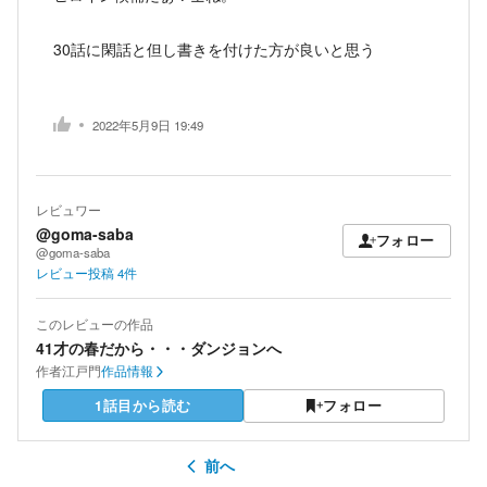
30話に閑話と但し書きを付けた方が良いと思う
2022年5月9日 19:49
レビュワー
@goma-saba
フォロー
@goma-saba
レビュー投稿
4
件
このレビューの作品
41才の春だから・・・ダンジョンへ
作者
江戸門
作品情報
1話目から読む
フォロー
前へ