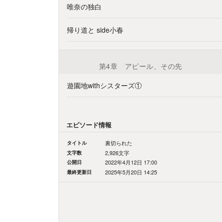
唯奈の独白
帰り道と side小春
第4章 アピール、その先
遊園地withシスターズ①
エピソード情報
タイトル
裏切られた
文字数
2,926文字
公開日
2022年4月12日 17:00
最終更新日
2025年5月20日 14:25