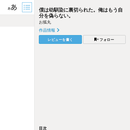
僕は幼馴染に裏切られた。俺はもう自
分を偽らない。
お狐丸
作品情報
レビューを書く
フォロー
目次