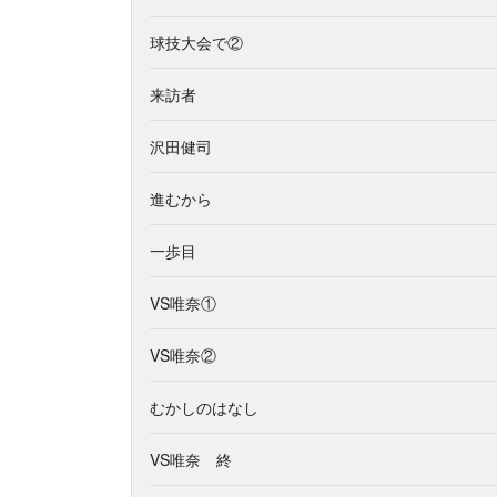
球技大会で②
来訪者
沢田健司
進むから
一歩目
VS唯奈①
VS唯奈②
むかしのはなし
VS唯奈 終