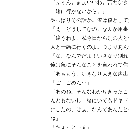
『ふぅん。まぁいいわ。言わなき
一緒に行かないから。』
やっぱりその話か。
俺
は
僕
として
「え…どうしてなの。なんか用事
『違うわよ。私今日から別の人と
人と一緒に行くのよ。つまりあん
「な、なんでだよ！いきなり別れ
俺は急にそんなことを言われて焦
『あぁもう。いきなり大きな声出
「ご、ごめん…」
『あのね。そんなわかりきったこ
んともないし一緒にいてもドキド
にしたの。はぁ。なんであんたと
ね』
「ちょっと…ま」