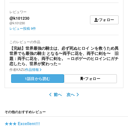
レビュワー
@k101230
フォロー
@k101230
レビュー投稿
9
件
このレビューの作品
【完結】世界最強の騎士は、必ず死ぬヒロイ ンを救うため異
世界でも最強の騎士 となる〜両手に花を、両手に剣を〜 旧
題：両手に花を、両手に剣を。 ～ロボゲーのヒロインにガチ
恋したら、世界が変わった～
作者
KAZU
作品情報
1話目から読む
フォロー
前へ
次へ
その他のおすすめレビュー
★★★
Excellent!!!