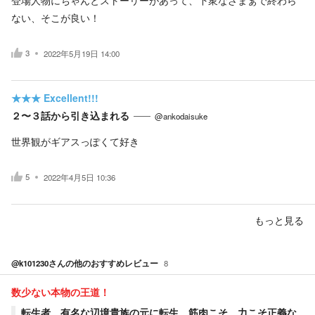
ない、そこが良い！
3
2022年5月19日 14:00
★★★
Excellent!!!
２〜３話から引き込まれる
@ankodaisuke
世界観がギアスっぽくて好き
5
2022年4月5日 10:36
もっと見る
@k101230
さんの他のおすすめレビュー
8
数少ない本物の王道！
転生者、有名な辺境貴族の元に転生。筋肉こそ、力こそ正義な