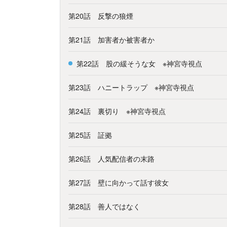
第20話 反撃の狼煙
第21話 加害者か被害者か
第22話 股の緩そうな女 ※神宮寺視点
第23話 ハニートラップ ※神宮寺視点
第24話 裏切り ※神宮寺視点
第25話 証拠
第26話 人気配信者の末路
第27話 壁に向かって話す彼女
第28話 善人ではなく