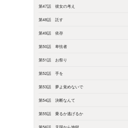
第47話 彼女の考え
第48話 託す
第49話 依存
第50話 卑怯者
第51話 お祭り
第52話 手を
第53話 夢よ覚めないで
第54話 決断なんて
第55話 乗るか逃げるか
第56話 天国から地獄