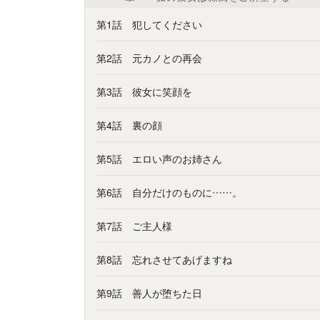
第1話 犯してください
第2話 元カノとの再会
第3話 彼女に笑顔を
第4話 裏の顔
第5話 エロい声のお姉さん
第6話 自分だけのものに……。
第7話 ご主人様
第8話 忘れさせてあげますね
第9話 善人が堕ちた日