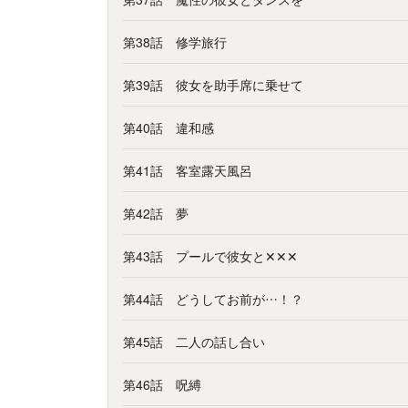
第38話 修学旅行
第39話 彼女を助手席に乗せて
第40話 違和感
第41話 客室露天風呂
第42話 夢
第43話 プールで彼女と✕✕✕
第44話 どうしてお前が…！？
第45話 二人の話し合い
第46話 呪縛