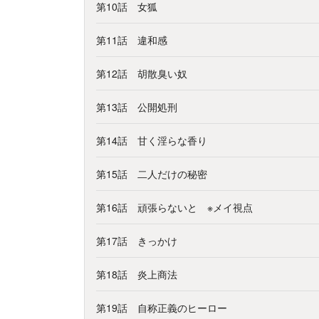
第10話 女狐
第11話 違和感
第12話 胡散臭い奴
第13話 公開処刑
第14話 甘く淫らな香り
第15話 二人だけの秘密
第16話 頑張らないと ※メイ視点
第17話 きっかけ
第18話 炎上商法
第19話 自称正義のヒーロー