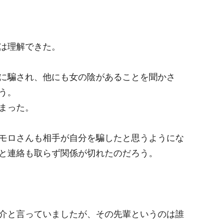
は理解できた。
に騙され、他にも女の陰があることを聞かさ
う。
まった。
モロさんも相手が自分を騙したと思うようにな
と連絡も取らず関係が切れたのだろう。
介と言っていましたが、その先輩というのは誰