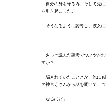
自分の身を守る為、そして先に
を引き起こした。
そうなるように誘導し、彼女に
「さっき読んだ裏垢でつぶやかれ
すか？」
「騙されていたこととか、他にも
の神宮寺さんから話を聞いて、つ
「なるほど」