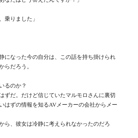
、乗りました」
静になった今の自分は、この話を持ち掛けられ
からだろう。
いるのか？
はずだ。だけど信じていたマルモロさんに裏切
いはずの情報を知るAVメーカーの会社からメー
から、彼女は冷静に考えられなかったのだろ