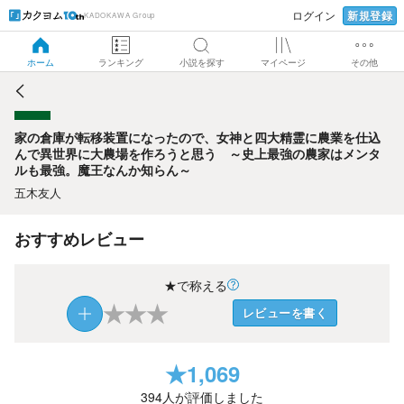
新規登録
ログイン
KADOKAWA Group
家の倉庫が転移装置になったので、女神と四大精霊に農業を
仕込んで異世界に大農場を作ろうと思う ～史上最強の農家
はメンタルも最強。魔王なんか知らん～
ホーム
ランキング
小説を探す
マイページ
その他
家の倉庫が転移装置になったので、女神と四大精霊に農業を仕込
んで異世界に大農場を作ろうと思う ～史上最強の農家はメンタ
ルも最強。魔王なんか知らん～
五木友人
おすすめレビュー
★で称える
★
★
★
レビューを書く
★
1,069
394
人が評価しました