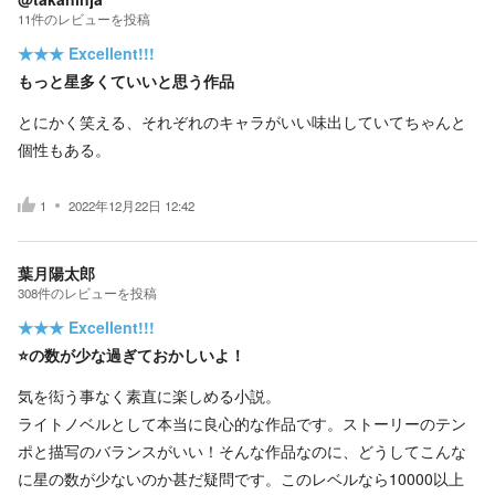
11
件の
レビューを投稿
★★★
Excellent!!!
もっと星多くていいと思う作品
とにかく笑える、それぞれのキャラがいい味出していてちゃんと
個性もある。
1
2022年12月22日 12:42
葉月陽太郎
308
件の
レビューを投稿
★★★
Excellent!!!
⭐️の数が少な過ぎておかしいよ！
気を衒う事なく素直に楽しめる小説。
ライトノベルとして本当に良心的な作品です。ストーリーのテン
ポと描写のバランスがいい！そんな作品なのに、どうしてこんな
に星の数が少ないのか甚だ疑問です。このレベルなら10000以上